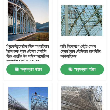
প্রিফেব্রিকেটেড স্টিল স্প্যাটিয়াল
বালি বিস্ফোরণ পেইন্ট স্পেস
ট্রাস রুফ গ্যাস স্টেশন স্পোর্টস
ফ্রেম ট্রাস স্টেডিয়াম ছাদ বিল্ডিং
ফিল্ড ওয়েল্ডিং ইন সাউথ আমেরিকা
কাস্টমাইজড
প্রজেক্টস Q235 Q345
অনুসন্ধান পাঠান
অনুসন্ধান পাঠান
বাড়ি
পণ্য
আমাদের সম্পর্কে