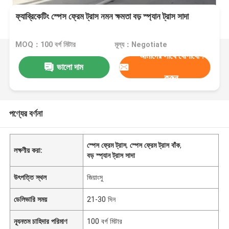
ফ্যাব্রিকেটিং স্পেস ফ্রেম ট্রাস নমন ক্ষমতা বড় স্প্যান ট্রাস সাদা
MOQ：100 বর্গ মিটার
মূল্য：Negotiate
আমাদের সাথে যোগাযোগ
ভালো দাম
করুন
পণ্যের বর্ণনা
স্পেস ফ্রেম ট্রাস
,
স্পেস ফ্রেম ট্রাস বাঁক
,
লক্ষণীয় করা:
বড় স্প্যান ট্রাস সাদা
উৎপত্তি স্থল
জিয়াংসু
ডেলিভারি সময়
21-30 দিন
ন্যূনতম চাহিদার পরিমাণ
100 বর্গ মিটার