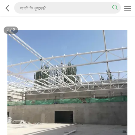
2
/
3