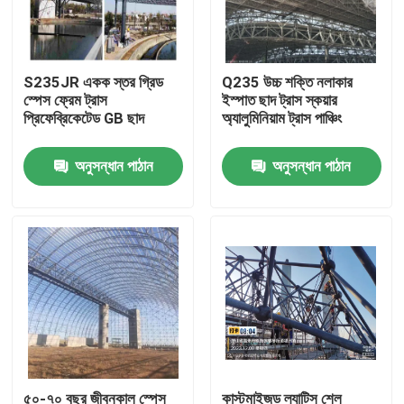
কারখানা ভ্রমণ
S235JR একক স্তর গ্রিড
Q235 উচ্চ শক্তি নলাকার
স্পেস ফ্রেম ট্রাস
ইস্পাত ছাদ ট্রাস স্কয়ার
মান নিয়ন্ত্রণ
প্রিফেব্রিকেটেড GB ছাদ
অ্যালুমিনিয়াম ট্রাস পাঞ্চিং
অনুসন্ধান পাঠান
অনুসন্ধান পাঠান
যোগাযোগ করুন
খবর
মামলা
ইস্পাত স্থান ফ্রেম
স্পেস ফ্রেম ট্রাস
৫০-৭০ বছর জীবনকাল স্পেস
কাস্টমাইজড ল্যাটিস শেল