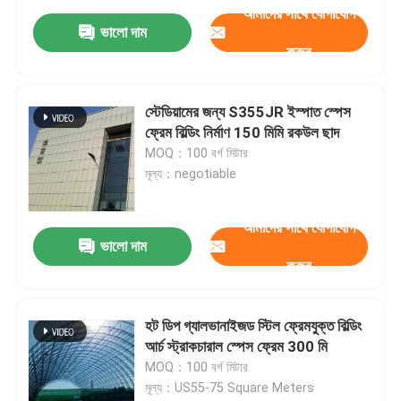
আমাদের সাথে যোগাযোগ
ভালো দাম
করুন
স্টেডিয়ামের জন্য S355JR ইস্পাত স্পেস
ফ্রেম বিল্ডিং নির্মাণ 150 মিমি রকউল ছাদ
MOQ：100 বর্গ মিটার
মূল্য：negotiable
আমাদের সাথে যোগাযোগ
ভালো দাম
করুন
হট ডিপ গ্যালভানাইজড স্টিল ফ্রেমযুক্ত বিল্ডিং
আর্চ স্ট্রাকচারাল স্পেস ফ্রেম 300 মি
MOQ：100 বর্গ মিটার
মূল্য：US55-75 Square Meters