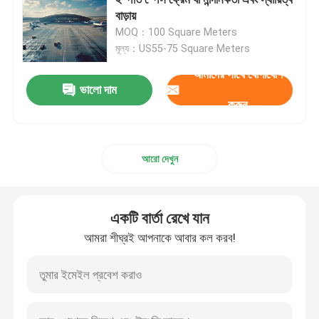
বাড়ায়
MOQ：100 Square Meters
স্পেস ফ্রেম নোড
মূল্য：US55-75 Square Meters
আমাদের সাথে যোগাযোগ
অ্যালুমিনিয়াম পর্দা প্রাচীর
ভালো দাম
করুন
ইস্পাত ছাদ ট্রাস
আরো দেখুন
ইস্পাত পোর্টাল ফ্রেম
একটি বার্তা রেখে যান
ছাদের গম্বুজ স্কাইলাইট
আমরা শীঘ্রই আপনাকে আবার কল করব!
টেনশন মেমব্রেন স্ট্রাকচার
গ্যাস স্টেশন ক্যানোপি