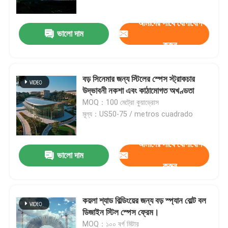
আমাদের সাথে যোগাযোগ
ভালো দাম
করুন
বড় সিনেমার জন্য স্টিলের স্পেস স্ট্রাকচার
উদ্ভাবনী নকশা এবং কাঠামোগত অখণ্ডতা
MOQ：100 মেট্রো কুয়াড্রোস
মূল্য：US50-75 / metros cuadrado
আমাদের সাথে যোগাযোগ
ভালো দাম
বাড়ি
করুন
পণ্য
কয়লা শ্যাড বিল্ডিংয়ের জন্য বড় স্প্যান বোল্ট বল
ডিজাইন স্টিল স্পেস ফ্রেম।
আমাদের সম্পর্কে
MOQ：১০০ বর্গ মিটার