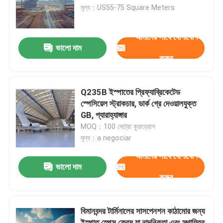
মূল্য：US55-75 Square Meters
কারখানা ভ্রমণ
আমাদের সাথে যোগাযোগ
ভালো দাম
করুন
মান নিয়ন্ত্রণ
যোগাযোগ করুন
Q235B ইস্পাতের প্রিফ্যাব্রিকেটেড
স্পেসিয়েল স্ট্রাকচার, ডার্ক গ্রে দেওয়ালযুক্ত
GB, প্যারাহ্যাঙ্গার
খবর
MOQ：100 মেট্রো কুয়াড্রোস
মূল্য：a negociar
মামলা
আমাদের সাথে যোগাযোগ
ভালো দাম
করুন
ইস্পাত স্থান ফ্রেম
বিমানবন্দর টার্মিনালের সাসপেনশন কাঠামোর জন্য
স্পেস ফ্রেম ট্রাস
ইস্পাত স্পেস ফ্রেম যা নান্দনিকতা এবং স্থায়িত্ব