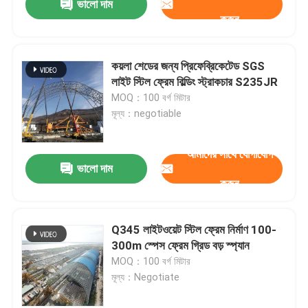
ভালো দাম
করুন
কয়লা শেডের জন্য প্রিফেব্রিকেটেড SGS
লাইট স্টিল ফ্রেম বিল্ডিং স্ট্রাকচার S235JR
MOQ：100 বর্গ মিটার
মূল্য：negotiable
আমাদের সাথে যোগাযোগ
ভালো দাম
করুন
Q345 লাইটওয়েট স্টিল ফ্রেম নির্মাণ 100-
300m স্পেস ফ্রেম গ্রিড বড় স্প্যান
MOQ：100 বর্গ মিটার
মূল্য：Negotiate