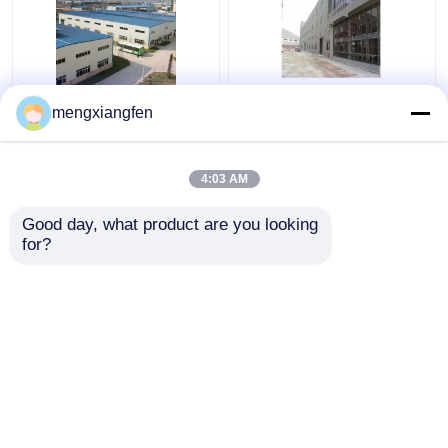
Q235 GB ইস্পাত পোর্টাল
প্রিফেব্রিকেটেড স্টিল শেড পোর্টাল
mengxiangfen
ফ্রেম বিল্ডিং নির্মাণ 0.6 মিমি
ফ্রেম বড় ইস্পাত কাঠামোর জন্য
ছাদের অনমনীয়তা
ট্রাস ওয়েল্ডিং
4:03 AM
ভালো দাম
ভালো দাম
Good day, what product are you looking 
for?
আমাদের সাথে যোগাযোগ করুন
আমাদের সাথে যোগাযোগ করুন
আরো দেখুন
বাড়ি
আমাদের সম্পর্কে
আমাদের সাথে যোগাযোগ করুন
Desktop Site
সাইট ম্যাপ
Privacy Policy