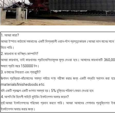
1. আমরা কারা?
আমরা ইস্পাত কাঠামো সমাধানের একটি বিশ্বব্যাপী ওয়ান-স্টপ প্রস্তুতকারক।আমরা ভাল মানের সাথে 
দিতে পারি।
2. কারখানা বা বাণিজ্য কোম্পানি?
আমরা কারখানা, তাই কারখানার প্রতিযোগিতামূলক মূল্য দেওয়া হবে। আমাদের কারখানাটি 360,00
ক্ষমতা প্রতি বছর 150000 টন।
3. গুণমানের নিশ্চয়তা এবং গ্যারান্টি?
উত্পাদন প্রক্রিয়া-কাঁচামালের সমস্ত পর্যায়ে পণ্য পরীক্ষা করার জন্য একটি পদ্ধতি স্থাপন করা হয
materialsfinishedoods.etc.
যদি একটি প্রকল্পে একটি গুণগত সমস্যা হয়। 5% চুক্তির পরিমাণ ফেরত দেওয়া হবে
4. আপনি কি বিদেশী সাইটে কুইডিং ইনস্টলেশন অফার করেন?
হ্যাঁ.আমরা ইনস্টলেশনের পরিষেবা প্রদান করতে পারি। আমরা আমাদের পেশাদার প্রযুক্তিগত ইন
ইনস্টলেশন অফার করার জন্য।