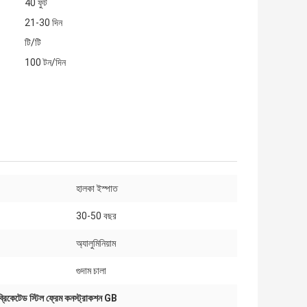
40 ফুট
21-30 দিন
টি/টি
100 টন/দিন
হালকা ইস্পাত
30-50 বছর
অ্যালুমিনিয়াম
গুদাম চালা
ব্রিকেটেড স্টিল ফ্রেম কনস্ট্রাকশন GB