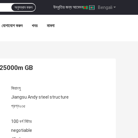
উদ্ধৃতির জন্য আবেদন
|
Bengali
অনুসন্ধান করুন
যোগাযোগ করুন
খবর
মামলা
র্মাণ 25000m GB
জিয়াংসু
Jiangsu Andy steel structure
প্রশ্ন২৩৫
100 বর্গ মিটার
negotiable