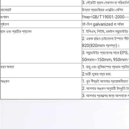
3. স্ট্রেইট ক্রস-সেকশন বা পরিবর্
বানোয়াট
উন্নত স্বয়ংক্রিয় ওয়েল্ডিং মেশিন
গুণমান
নিয়ন্ত্রণ GB/T19001-2000-
পৃষ্ঠতল
হট-ডিপ galvanized বা আঁকা
ছাদ এবং প্রাচীর প্যানেল
1. ইপিএস, পিইউ, রকউল স্যান্ডউইচ
2. একক রঙিন ঢেউতোলা ইস্পাত 
820(820mm প্রশস্ত)।
3. স্যান্ডউইচ প্যানেলের সাথে EPS,
50mm~150mm, 950mm বা 
বহন ক্ষমতা
1. বায়ু এবং ভূমিকম্পের প্রভাব প্র
2.ভারী তুষার সহ্য করা.
অঙ্কন
1. খুব শীঘ্রই আপনার প্রয়োজনীয়তা 
2. আপনার অঙ্কন অনুযায়ী উদ্ধৃতি তৈ
3. আপনার প্রকল্পের জন্য আপনাকে