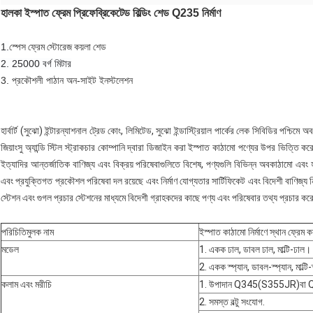
হালকা ইস্পাত ফ্রেম প্রিফেব্রিকেটেড বিল্ডিং শেড Q235 নির্মাণ
1.
স্পেস ফ্রেম স্টোরেজ কয়লা শেড
2. 25000 বর্গ মিটার
3. প্রকৌশলী পাঠান অন-সাইট ইনস্টলেশন
হার্বার্ট (সুঝো) ইন্টারন্যাশনাল ট্রেড কোং, লিমিটেড, সুঝো ইন্ডাস্ট্রিয়াল পার্কের লেক সিবিডির পশ্চিমে
জিয়াংসু অ্যান্ডি স্টিল স্ট্রাকচার কোম্পানি দ্বারা ডিজাইন করা ইস্পাত কাঠামো পণ্যের উপর ভিত্তি কর
ইত্যাদির আন্তর্জাতিক বাণিজ্য এবং বিক্রয় পরিষেবাগুলিতে বিশেষ, পণ্যগুলি বিভিন্ন অবকাঠামো এবং হ
এবং প্রযুক্তিগত প্রকৌশল পরিষেবা দল রয়েছে এবং নির্মাণ যোগ্যতার সার্টিফিকেট এবং বিদেশী বাণিজ্য নি
স্টেশন এবং গুগল প্রচার স্টেশনের মাধ্যমে বিদেশী গ্রাহকদের কাছে পণ্য এবং পরিষেবার তথ্য প্রচার কর
পরিচিতিমুলক নাম
ইস্পাত কাঠামো নির্মাণে স্থান ফ্রেম ক
মডেল
1. একক ঢাল, ডাবল ঢাল, মাল্টি-ঢাল।
2. একক স্প্যান, ডাবল-স্প্যান, মাল্
কলাম এবং মরীচি
1. উপাদান Q345(S355JR)বা 
2. সমস্ত বল্টু সংযোগ.