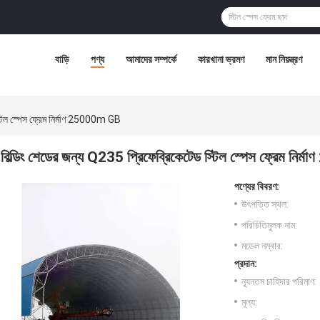
বাড়ি
পণ্য
আমাদের সম্পর্কে
কারখানা ভ্রমণ
মান নিয়ন্ত্রণ
্টিল স্পেস ফ্রেম নির্মাণ 25000m GB
বিল্ডিং শেডের জন্য Q235 প্রিফেব্রিকেটেড স্টিল স্পেস ফ্রেম নি
পণ্যের বিবরণ:
উৎপত্তি স্থল:
পরিচিতিমুলক নাম:
মডেল নম্বার:
প্রদান:
ন্যূনতম চাহিদার পরিমাণ:
মূল্য: