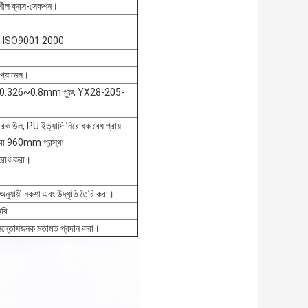
তনশীল ক্রস-সেকশন।
---ISO9001:2000
 প্যানেল।
শীট0.326~0.8mm পুরু, YX28-205-
 রক উল, PU ইত্যাদি নিরোধক বেধ প্রায়
960mm প্রস্থ৷
তিরোধ করা।
অনুযায়ী নকশা এবং উদ্ধৃতি তৈরি করা।
রি.
 সন্তোষজনক মতামত প্রদান করা।