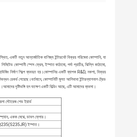
 অবস্থিত, একটি নতুন আন্তর্জাতিক বাণিজ্য ইন্টারনেট বিক্রয় পরিষেবা কোম্পানি, যা
ে লিমিটেড কোম্পানী স্পেস ফ্রেম, ইস্পাত কাঠামো, পর্দা প্রাচীর, ঝিল্লি কাঠামো,
াউজিং নির্মাণ শিল্পে ব্যবহৃত হয়।কোম্পানির একটি ব্যাপক R&D, নকশা, বিক্রয়
বন্ধন রেকর্ড পেয়েছে।বর্তমানে, কোম্পানিটি মূলত আলিবাবা ইন্টারন্যাশনাল ট্রেড
ে।আমাদের দৃষ্টিভঙ্গি হল যতক্ষণ একটি বিল্ডিং আছে, এটি আমাদের ব্যবসা।
য়লা স্টোরেজ শেড ইয়ার্ড
টি-স্প্যান, একক মেঝে, ডাবল ফ্লোর।
Q235(S235JR) ইস্পাত।