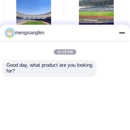
Q235 বাঁকা ইস্পাত ছাদ ট্রাস
প্রত্যাহারযোগ্য Q355 কাচের
mengxiangfen
ঢেউতোলা ধাতু ছাদ trusses
গম্বুজ ছাদ নির্মাণ সিলভার বাঁকা
স্থিতিশীল সবুজ
মেটাল ছাদ ট্রাস
10:19 AM
ভালো দাম
ভালো দাম
Good day, what product are you looking 
for?
আমাদের সাথে যোগাযোগ করুন
আমাদের সাথে যোগাযোগ করুন
আরো দেখুন
বাড়ি
আমাদের সম্পর্কে
আমাদের সাথে যোগাযোগ করুন
Desktop Site
সাইট ম্যাপ
Privacy Policy