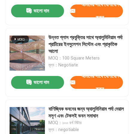
আমাদের সাথে যোগাযোগ
ভালো দাম
করুন
উন্নত গ্লাস প্রযুক্তির সাথে অ্যালুমিনিয়াম পর্দা
প্রাচীরের ইনসুলেশন সিস্টেম এবং প্রাকৃতিক
আলো
MOQ：100 Square Meters
মূল্য：Negotiate
আমাদের সাথে যোগাযোগ
ভালো দাম
করুন
বাণিজ্যিক ভবনের জন্য অ্যালুমিনিয়াম পর্দা দেয়াল
মসৃণ এবং টেকসই ভবন সমাধান
MOQ：১০০ বর্গ মিটার
মূল্য：negotiable