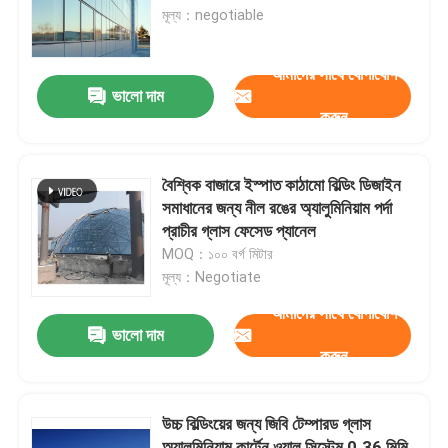
মূল্য：negotiable
কারখানা ভ্রমণ
আমাদের সাথে যোগাযোগ
ভালো দাম
করুন
মান নিয়ন্ত্রণ
যোগাযোগ করুন
বৈশ্বিক বাজারে ইস্পাত কাঠামো বিল্ডিং ডিজাইন
সমাধানের জন্য নীল রঙের অ্যালুমিনিয়াম পর্দা
প্রাচীর গ্লাস ফেসেড প্যানেল
খবর
MOQ：১০০ বর্গ মিটার
মূল্য：Negotiate
মামলা
আমাদের সাথে যোগাযোগ
ভালো দাম
করুন
ইস্পাত স্থান ফ্রেম
উচ্চ বিল্ডিংয়ের জন্য জিবি টেম্পারড গ্লাস
স্পেস ফ্রেম ট্রাস
অ্যালুমিনিয়াম কার্টেন ওয়াল সিস্টেম 0.36 মিমি