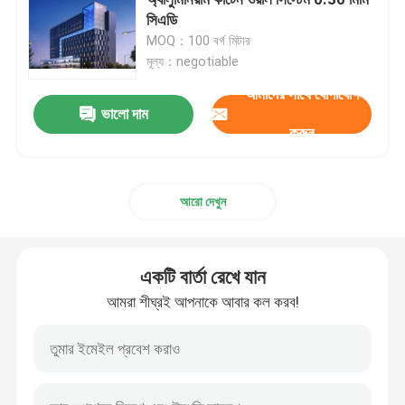
সিএডি
MOQ：100 বর্গ মিটার
স্পেস ফ্রেম নোড
মূল্য：negotiable
আমাদের সাথে যোগাযোগ
অ্যালুমিনিয়াম পর্দা প্রাচীর
ভালো দাম
করুন
ইস্পাত ছাদ ট্রাস
আরো দেখুন
ইস্পাত পোর্টাল ফ্রেম
একটি বার্তা রেখে যান
ছাদের গম্বুজ স্কাইলাইট
আমরা শীঘ্রই আপনাকে আবার কল করব!
টেনশন মেমব্রেন স্ট্রাকচার
গ্যাস স্টেশন ক্যানোপি