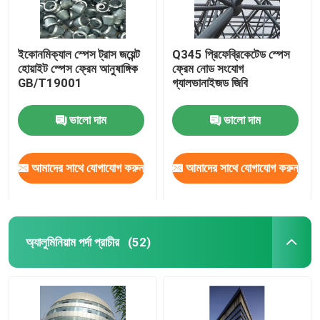
ইকোনমিক্যাল স্পেস ট্রাস জয়েন্ট
Q345 প্রিফেব্রিকেটেড স্পেস
হোয়াইট স্পেস ফ্রেম আনুষাঙ্গিক
ফ্রেম নোড সংযোগ
GB/T19001
গ্যালভানাইজড জিবি
ভালো দাম
ভালো দাম
আমাদের সাথে যোগাযোগ করুন
আমাদের সাথে যোগাযোগ করুন
অ্যালুমিনিয়াম পর্দা প্রাচীর
(52)