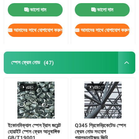
ভালো দাম
ভালো দাম
কারখানা ভ্রমণ
আমাদের সাথে যোগাযোগ করুন
আমাদের সাথে যোগাযোগ করুন
মান নিয়ন্ত্রণ
যোগাযোগ করুন
স্পেস ফ্রেম নোড
(47)
খবর
মামলা
ইস্পাত স্থান ফ্রেম
ইকোনমিক্যাল স্পেস ট্রাস জয়েন্ট
Q345 প্রিফেব্রিকেটেড স্পেস
হোয়াইট স্পেস ফ্রেম আনুষাঙ্গিক
ফ্রেম নোড সংযোগ
স্পেস ফ্রেম ট্রাস
GB/T19001
গ্যালভানাইজড জিবি