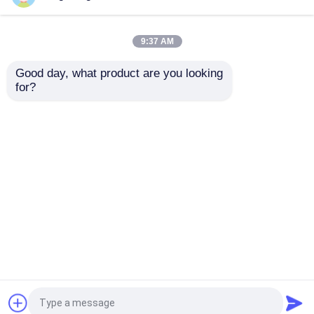
ঢেউতোলা ধাতু ছাদ trusses
গম্বুজ ছাদ নির্মাণ সিলভার বাঁকা
স্থিতিশীল সবুজ
মেটাল ছাদ ট্রাস
9:37 AM
ভালো দাম
ভালো দাম
Good day, what product are you looking 
for?
আমাদের সাথে যোগাযোগ করুন
আমাদের সাথে যোগাযোগ করুন
আরো দেখুন
বাড়ি
আমাদের সম্পর্কে
আমাদের সাথে যোগাযোগ করুন
Desktop Site
সাইট ম্যাপ
Privacy Policy
গুণ
ইস্পাত স্থান ফ্রেম
চীন কারখানা.Copyright © 2026
Herbert (Suzhou) International Trade Co., Ltd. All