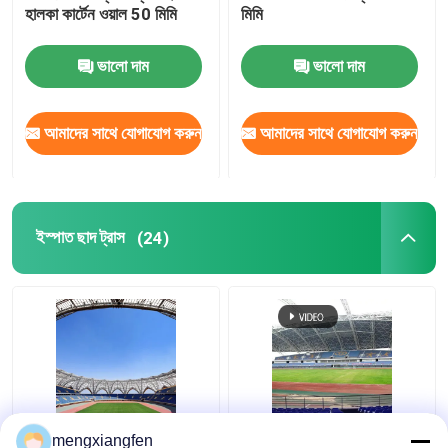
হালকা কার্টেন ওয়াল 50 মিমি
মিমি
স্টেডিয়াম ইস্পাত কাঠামো
ভালো দাম
ভালো দাম
গুদাম ছাদ গঠন
আমাদের সাথে যোগাযোগ করুন
আমাদের সাথে যোগাযোগ করুন
ধাতু ছাদ রক্ষণাবেক্ষণ
ইস্পাত ছাদ ট্রাস
(24)
Q235 বাঁকা ইস্পাত ছাদ ট্রাস
প্রত্যাহারযোগ্য Q355 কাচের
mengxiangfen