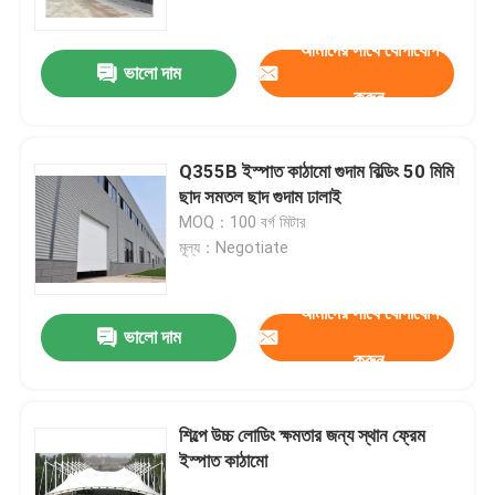
আমাদের সাথে যোগাযোগ
ভালো দাম
করুন
Q355B ইস্পাত কাঠামো গুদাম বিল্ডিং 50 মিমি
ছাদ সমতল ছাদ গুদাম ঢালাই
MOQ：100 বর্গ মিটার
মূল্য：Negotiate
আমাদের সাথে যোগাযোগ
ভালো দাম
বাড়ি
করুন
পণ্য
শিল্পে উচ্চ লোডিং ক্ষমতার জন্য স্থান ফ্রেম
ইস্পাত কাঠামো
আমাদের সম্পর্কে