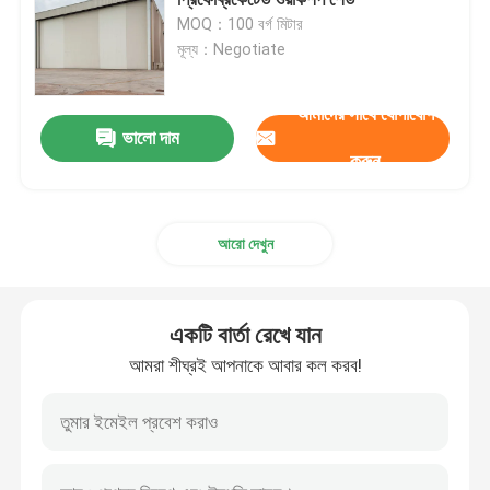
MOQ：100 বর্গ মিটার
মূল্য：Negotiate
স্পেস ফ্রেম নোড
আমাদের সাথে যোগাযোগ
অ্যালুমিনিয়াম পর্দা প্রাচীর
ভালো দাম
করুন
ইস্পাত ছাদ ট্রাস
আরো দেখুন
ইস্পাত পোর্টাল ফ্রেম
একটি বার্তা রেখে যান
ছাদের গম্বুজ স্কাইলাইট
আমরা শীঘ্রই আপনাকে আবার কল করব!
টেনশন মেমব্রেন স্ট্রাকচার
গ্যাস স্টেশন ক্যানোপি