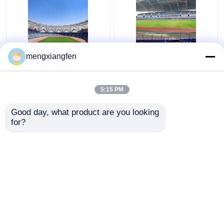
Q235 বাঁকা ইস্পাত ছাদ ট্রাস
প্রত্যাহারযোগ্য Q355 কাচের
mengxiangfen
ঢেউতোলা ধাতু ছাদ trusses
গম্বুজ ছাদ নির্মাণ সিলভার বাঁকা
স্থিতিশীল সবুজ
মেটাল ছাদ ট্রাস
5:15 PM
ভালো দাম
ভালো দাম
Good day, what product are you looking 
for?
আমাদের সাথে যোগাযোগ করুন
আমাদের সাথে যোগাযোগ করুন
আরো দেখুন
বাড়ি
আমাদের সম্পর্কে
আমাদের সাথে যোগাযোগ করুন
Desktop Site
সাইট ম্যাপ
Privacy Policy