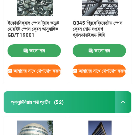
ইকোনমিক্যাল স্পেস ট্রাস জয়েন্ট
Q345 প্রিফেব্রিকেটেড স্পেস
হোয়াইট স্পেস ফ্রেম আনুষাঙ্গিক
ফ্রেম নোড সংযোগ
GB/T19001
গ্যালভানাইজড জিবি
ভালো দাম
ভালো দাম
আমাদের সাথে যোগাযোগ করুন
আমাদের সাথে যোগাযোগ করুন
অ্যালুমিনিয়াম পর্দা প্রাচীর
(52)