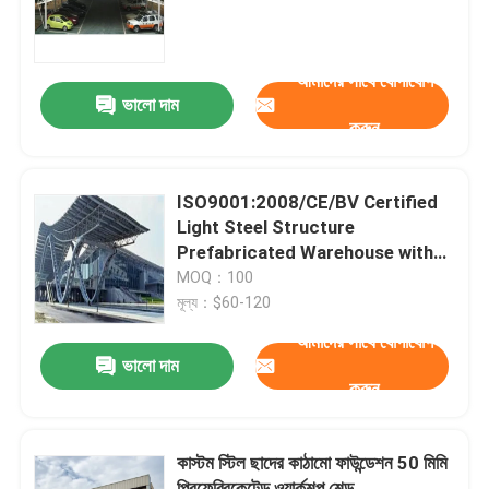
কারখানা ভ্রমণ
আমাদের সাথে যোগাযোগ
ভালো দাম
করুন
মান নিয়ন্ত্রণ
যোগাযোগ করুন
ISO9001:2008/CE/BV Certified
Light Steel Structure
Prefabricated Warehouse with
খবর
15-21 Days Delivery Time and
MOQ：100
Q235/Q345B Grade
মূল্য：$60-120
মামলা
আমাদের সাথে যোগাযোগ
ভালো দাম
করুন
ইস্পাত স্থান ফ্রেম
কাস্টম স্টিল ছাদের কাঠামো ফাউন্ডেশন 50 মিমি
স্পেস ফ্রেম ট্রাস
প্রিফেব্রিকেটেড ওয়ার্কশপ শেড