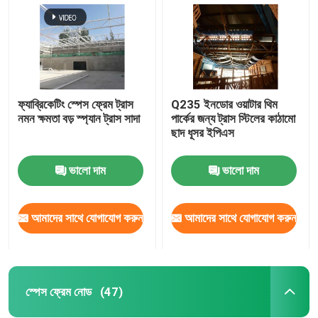
ফ্যাব্রিকেটিং স্পেস ফ্রেম ট্রাস
Q235 ইনডোর ওয়াটার থিম
নমন ক্ষমতা বড় স্প্যান ট্রাস সাদা
পার্কের জন্য ট্রাস স্টিলের কাঠামো
ছাদ ধূসর ইপিএস
ভালো দাম
ভালো দাম
আমাদের সাথে যোগাযোগ করুন
আমাদের সাথে যোগাযোগ করুন
বাড়ি
পণ্য
স্পেস ফ্রেম নোড
(47)
আমাদের সম্পর্কে