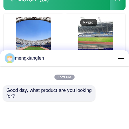
স্টেডিয়াম ইস্পাত কাঠামো
গুদাম ছাদ গঠন
ধাতু ছাদ রক্ষণাবেক্ষণ
Q235 বাঁকা ইস্পাত ছাদ ট্রাস
প্রত্যাহারযোগ্য Q355 কাচের
mengxiangfen
ঢেউতোলা ধাতু ছাদ trusses
গম্বুজ ছাদ নির্মাণ সিলভার বাঁকা
স্থিতিশীল সবুজ
মেটাল ছাদ ট্রাস
1:29 PM
ভালো দাম
ভালো দাম
Good day, what product are you looking 
for?
আমাদের সাথে যোগাযোগ করুন
আমাদের সাথে যোগাযোগ করুন
আরো দেখুন