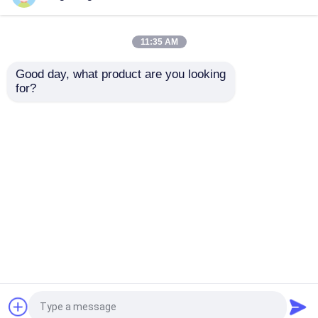
ঢেউতোলা ধাতু ছাদ trusses
গম্বুজ ছাদ নির্মাণ সিলভার বাঁকা
স্থিতিশীল সবুজ
মেটাল ছাদ ট্রাস
11:35 AM
ভালো দাম
ভালো দাম
Good day, what product are you looking 
for?
আমাদের সাথে যোগাযোগ করুন
আমাদের সাথে যোগাযোগ করুন
আরো দেখুন
বাড়ি
আমাদের সম্পর্কে
আমাদের সাথে যোগাযোগ করুন
Desktop Site
সাইট ম্যাপ
Privacy Policy
গুণ
ইস্পাত স্থান ফ্রেম
চীন কারখানা.Copyright © 2026
Herbert (Suzhou) International Trade Co., Ltd. All