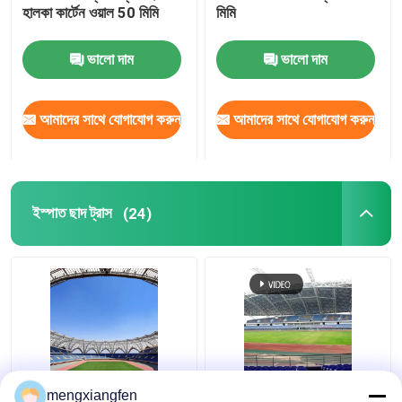
হালকা কার্টেন ওয়াল 50 মিমি
মিমি
স্টেডিয়াম ইস্পাত কাঠামো
ভালো দাম
ভালো দাম
গুদাম ছাদ গঠন
আমাদের সাথে যোগাযোগ করুন
আমাদের সাথে যোগাযোগ করুন
ধাতু ছাদ রক্ষণাবেক্ষণ
ইস্পাত ছাদ ট্রাস
(24)
Q235 বাঁকা ইস্পাত ছাদ ট্রাস
প্রত্যাহারযোগ্য Q355 কাচের
mengxiangfen