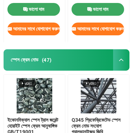
ভালো দাম
ভালো দাম
কারখানা ভ্রমণ
আমাদের সাথে যোগাযোগ করুন
আমাদের সাথে যোগাযোগ করুন
মান নিয়ন্ত্রণ
যোগাযোগ করুন
স্পেস ফ্রেম নোড
(47)
খবর
মামলা
ইস্পাত স্থান ফ্রেম
ইকোনমিক্যাল স্পেস ট্রাস জয়েন্ট
Q345 প্রিফেব্রিকেটেড স্পেস
হোয়াইট স্পেস ফ্রেম আনুষাঙ্গিক
ফ্রেম নোড সংযোগ
স্পেস ফ্রেম ট্রাস
GB/T19001
গ্যালভানাইজড জিবি