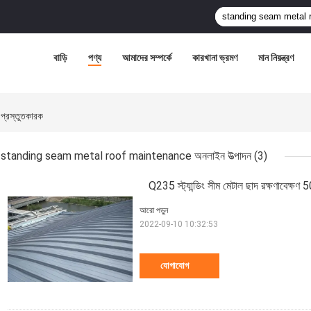
বাড়ি
পণ্য
আমাদের সম্পর্কে
কারখানা ভ্রমণ
মান নিয়ন্ত্রণ
রস্তুতকারক
standing seam metal roof maintenance অনলাইন উত্পাদন
(3)
Q235 স্ট্যান্ডিং সীম মেটাল ছাদ রক্ষণাবেক্
আরো পড়ুন
2022-09-10 10:32:53
যোগাযোগ