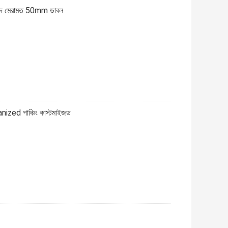
াল ছাদ মেরামত 50mm ডাবল
nized পাঞ্চিং কাস্টমাইজড