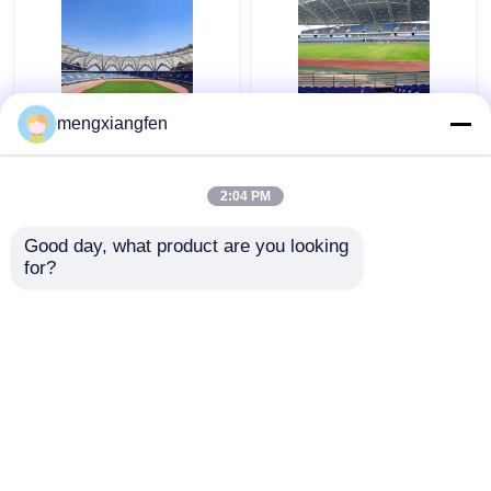
Q235 বাঁকা ইস্পাত ছাদ ট্রাস
প্রত্যাহারযোগ্য Q355 কাচের
mengxiangfen
ঢেউতোলা ধাতু ছাদ trusses
গম্বুজ ছাদ নির্মাণ সিলভার বাঁকা
স্থিতিশীল সবুজ
মেটাল ছাদ ট্রাস
2:04 PM
ভালো দাম
ভালো দাম
Good day, what product are you looking 
for?
আমাদের সাথে যোগাযোগ করুন
আমাদের সাথে যোগাযোগ করুন
আরো দেখুন
বাড়ি
আমাদের সম্পর্কে
আমাদের সাথে যোগাযোগ করুন
Desktop Site
সাইট ম্যাপ
Privacy Policy