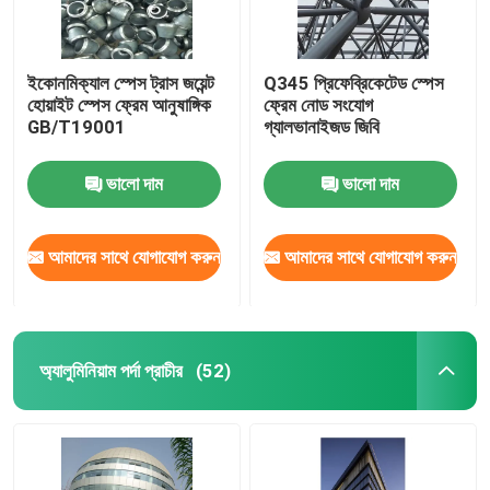
ইকোনমিক্যাল স্পেস ট্রাস জয়েন্ট
Q345 প্রিফেব্রিকেটেড স্পেস
হোয়াইট স্পেস ফ্রেম আনুষাঙ্গিক
ফ্রেম নোড সংযোগ
GB/T19001
গ্যালভানাইজড জিবি
ভালো দাম
ভালো দাম
আমাদের সাথে যোগাযোগ করুন
আমাদের সাথে যোগাযোগ করুন
অ্যালুমিনিয়াম পর্দা প্রাচীর
(52)