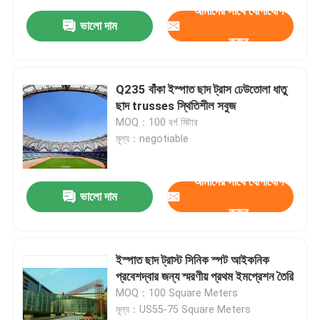
আমাদের সাথে যোগাযোগ
ভালো দাম
করুন
Q235 বাঁকা ইস্পাত ছাদ ট্রাস ঢেউতোলা ধাতু
ছাদ trusses স্থিতিশীল সবুজ
MOQ：100 বর্গ মিটার
মূল্য：negotiable
আমাদের সাথে যোগাযোগ
ভালো দাম
করুন
ইস্পাত ছাদ ট্রাস্ট সিনিক স্পট আইকনিক
প্রবেশদ্বার জন্য স্মরণীয় প্রথম ইমপ্রেশন তৈরি
MOQ：100 Square Meters
মূল্য：US55-75 Square Meters