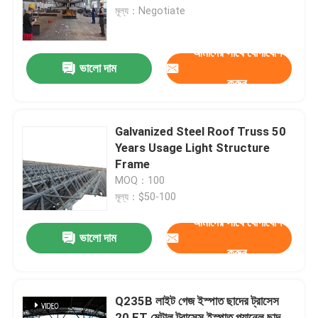
মূল্য：Negotiate
কারখানা ভ্রমণ
আমাদের সাথে যোগাযোগ
ভালো দাম
করুন
মান নিয়ন্ত্রণ
যোগাযোগ করুন
Galvanized Steel Roof Truss 50
Years Usage Light Structure
Frame
খবর
MOQ：100
মূল্য：$50-100
মামলা
আমাদের সাথে যোগাযোগ
ভালো দাম
করুন
ইস্পাত স্থান ফ্রেম
Q235B লাইট গেজ ইস্পাত ছাদের ট্রাসেস
স্পেস ফ্রেম ট্রাস
20 FT মেটাল ট্রাসেস ইস্পাত প্যানেল ছাদ