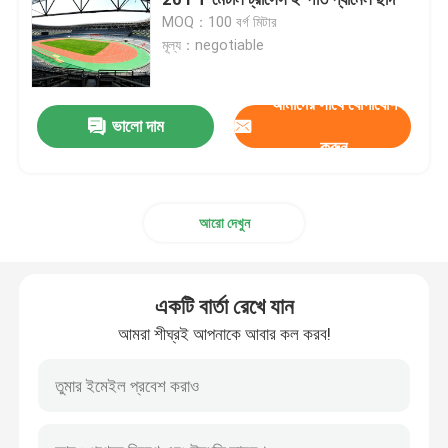
MOQ：100 বর্গ মিটার
মূল্য：negotiable
স্পেস ফ্রেম নোড
আমাদের সাথে যোগাযোগ
অ্যালুমিনিয়াম পর্দা প্রাচীর
ভালো দাম
করুন
ইস্পাত ছাদ ট্রাস
আরো দেখুন
ইস্পাত পোর্টাল ফ্রেম
একটি বার্তা রেখে যান
ছাদের গম্বুজ স্কাইলাইট
আমরা শীঘ্রই আপনাকে আবার কল করব!
টেনশন মেমব্রেন স্ট্রাকচার
গ্যাস স্টেশন ক্যানোপি