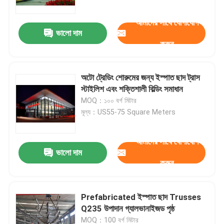
আমাদের সাথে যোগাযোগ
ভালো দাম
করুন
অটো ট্রেডিং শোরুমের জন্য ইস্পাত ছাদ ট্রাস
স্টাইলিশ এবং শক্তিশালী বিল্ডিং সমাধান
MOQ：১০০ বর্গ মিটার
মূল্য：US55-75 Square Meters
আমাদের সাথে যোগাযোগ
ভালো দাম
বাড়ি
করুন
পণ্য
Prefabricated ইস্পাত ছাদ Trusses
Q235 উপাদান গ্যালভানাইজড পৃষ্ঠ
আমাদের সম্পর্কে
MOQ：100 বর্গ মিটার