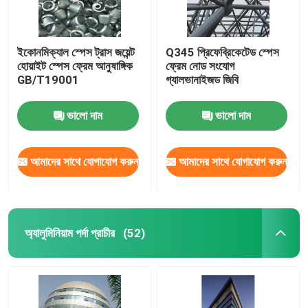
ইকোনমিক্যাল স্পেস ট্রাস জয়েন্ট
Q345 প্রিফেব্রিকেটেড স্পেস
হোয়াইট স্পেস ফ্রেম আনুষাঙ্গিক
ফ্রেম নোড সংযোগ
GB/T19001
গ্যালভানাইজড জিবি
ভালো দাম
ভালো দাম
আমাদের সাথে যোগাযোগ করুন
আমাদের সাথে যোগাযোগ করুন
অ্যালুমিনিয়াম পর্দা প্রাচীর
(52)