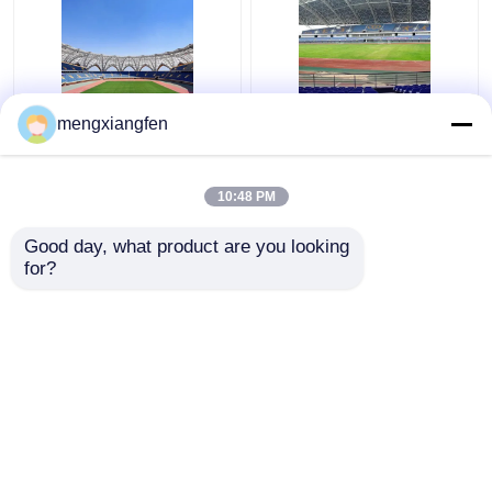
Q235 বাঁকা ইস্পাত ছাদ ট্রাস
প্রত্যাহারযোগ্য Q355 কাচের
mengxiangfen
ঢেউতোলা ধাতু ছাদ trusses
গম্বুজ ছাদ নির্মাণ সিলভার বাঁকা
স্থিতিশীল সবুজ
মেটাল ছাদ ট্রাস
10:48 PM
ভালো দাম
ভালো দাম
Good day, what product are you looking 
for?
আমাদের সাথে যোগাযোগ করুন
আমাদের সাথে যোগাযোগ করুন
আরো দেখুন
বাড়ি
আমাদের সম্পর্কে
আমাদের সাথে যোগাযোগ করুন
Desktop Site
সাইট ম্যাপ
Privacy Policy