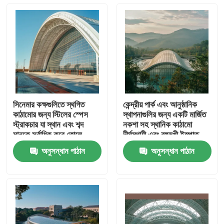
সিনেমার কক্ষগুলিতে স্থগিত
কেন্দ্রীয় পার্ক এবং আনুষ্ঠানিক
কাঠামোর জন্য স্টিলের স্পেস
স্থাপনাগুলির জন্য একটি মার্জিত
স্ট্রাকচার যা স্থান এবং শব্দ
নকশা সহ স্থানিক কাঠামো
মানকে সর্বাধিক করে তোলে
দীর্ঘস্থায়ী এবং বহুমুখী ইস্পাত
বিল্ডিং
অনুসন্ধান পাঠান
অনুসন্ধান পাঠান
বাড়ি
পণ্য
আমাদের সম্পর্কে