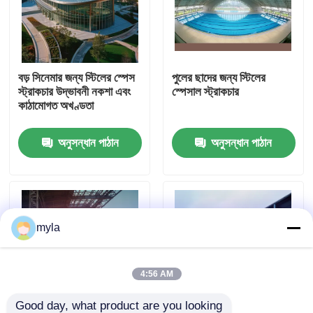
কারখানা ভ্রমণ
বড় সিনেমার জন্য স্টিলের স্পেস
পুলের ছাদের জন্য স্টিলের
মান নিয়ন্ত্রণ
স্ট্রাকচার উদ্ভাবনী নকশা এবং
স্পেসাল স্ট্রাকচার
কাঠামোগত অখণ্ডতা
যোগাযোগ করুন
অনুসন্ধান পাঠান
অনুসন্ধান পাঠান
খবর
মামলা
myla
ইস্পাত স্থান ফ্রেম
4:56 AM
স্পেস ফ্রেম ট্রাস
Good day, what product are you looking 