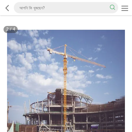
2
/
4