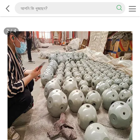
2
/
4