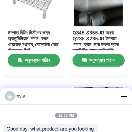
কারখানা ভ্রমণ
ইস্পাত বিল্ডিং নির্মাণের জন্য
Q345 S355JR অথবা
মান নিয়ন্ত্রণ
অ্যালুমিনিয়াম স্পেস ফ্রেম
Q235 S235JR ইস্পাত
ওয়েল্ডেড সংযোগ, বোলেটেড নোড
স্পেস ফ্রেম নোড কয়লা শ্যাড
স্ট্রাকচার জিবি
অ্যাডিটিভ শ্যাড ব্রাইনাইট
যোগাযোগ করুন
শ্যাডের জন্য
অনুসন্ধান পাঠান
অনুসন্ধান পাঠান
খবর
মামলা
myla
ইস্পাত স্থান ফ্রেম
12:35 PM
স্পেস ফ্রেম ট্রাস
Good day, what product are you looking 