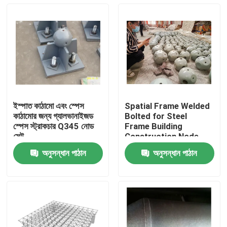
ইস্পাত কাঠামো এবং স্পেস
Spatial Frame Welded
কাঠামোর জন্য গ্যালভানাইজড
Bolted for Steel
স্পেস স্ট্রাকচার Q345 নোড
Frame Building
সেট
Construction Node
Structure GB ISO
অনুসন্ধান পাঠান
অনুসন্ধান পাঠান
বাড়ি
পণ্য
আমাদের সম্পর্কে