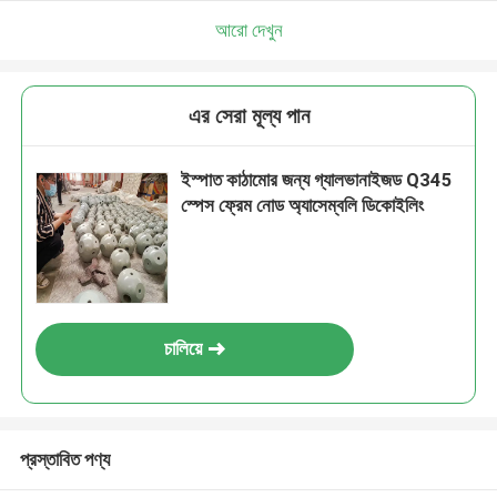
আরো দেখুন
এর সেরা মূল্য পান
ইস্পাত কাঠামোর জন্য গ্যালভানাইজড Q345
স্পেস ফ্রেম নোড অ্যাসেম্বলি ডিকোইলিং
চালিয়ে
প্রস্তাবিত পণ্য