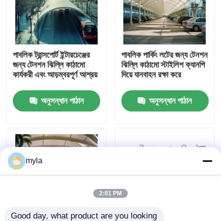
কারখানা ভ্রমণ
পাবলিক ট্রান্সপোর্ট ইন্টারচেঞ্জের
পাবলিক পার্কিং লটের জন্য টেনশন
মান নিয়ন্ত্রণ
জন্য টেনশন ঝিল্লি কাঠামো
ঝিল্লি কাঠামো স্টাইলিশ ক্যানপি
কার্যকরী এবং আড়ম্বরপূর্ণ আশ্রয়
দিয়ে যানবাহন রক্ষা করে
যোগাযোগ করুন
অনুসন্ধান পাঠান
অনুসন্ধান পাঠান
খবর
মামলা
myla
ইস্পাত স্থান ফ্রেম
2:01 PM
স্পেস ফ্রেম ট্রাস
Good day, what product are you looking 