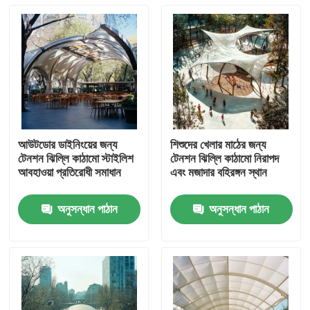
আউটডোর ডাইনিংয়ের জন্য
শিশুদের খেলার মাঠের জন্য
টেনশন ঝিল্লি কাঠামো স্টাইলিশ
টেনশন ঝিল্লি কাঠামো নিরাপদ
আবহাওয়া প্রতিরোধী সমাধান
এবং মজাদার বহিরঙ্গন স্থান
অনুসন্ধান পাঠান
অনুসন্ধান পাঠান
বাড়ি
পণ্য
আমাদের সম্পর্কে