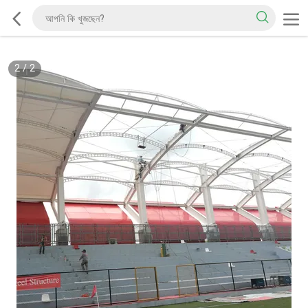
2
/
2