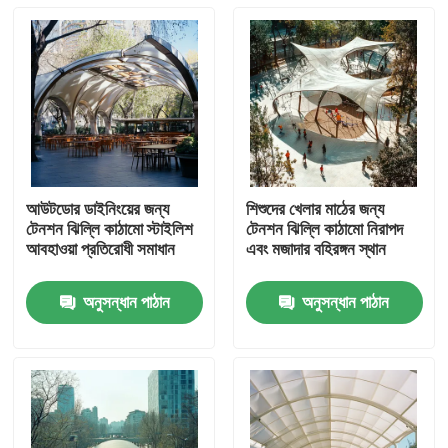
আউটডোর ডাইনিংয়ের জন্য
শিশুদের খেলার মাঠের জন্য
টেনশন ঝিল্লি কাঠামো স্টাইলিশ
টেনশন ঝিল্লি কাঠামো নিরাপদ
আবহাওয়া প্রতিরোধী সমাধান
এবং মজাদার বহিরঙ্গন স্থান
অনুসন্ধান পাঠান
অনুসন্ধান পাঠান
বাড়ি
পণ্য
আমাদের সম্পর্কে