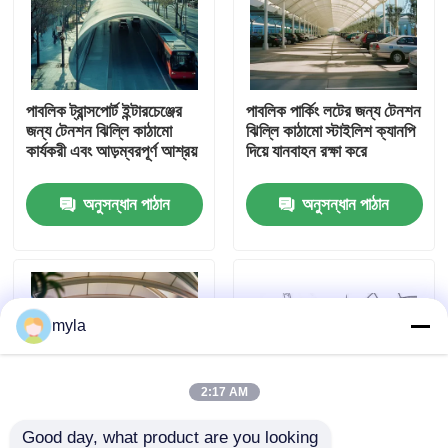
কারখানা ভ্রমণ
পাবলিক ট্রান্সপোর্ট ইন্টারচেঞ্জের
পাবলিক পার্কিং লটের জন্য টেনশন
মান নিয়ন্ত্রণ
জন্য টেনশন ঝিল্লি কাঠামো
ঝিল্লি কাঠামো স্টাইলিশ ক্যানপি
কার্যকরী এবং আড়ম্বরপূর্ণ আশ্রয়
দিয়ে যানবাহন রক্ষা করে
যোগাযোগ করুন
অনুসন্ধান পাঠান
অনুসন্ধান পাঠান
খবর
মামলা
myla
ইস্পাত স্থান ফ্রেম
2:17 AM
স্পেস ফ্রেম ট্রাস
Good day, what product are you looking 