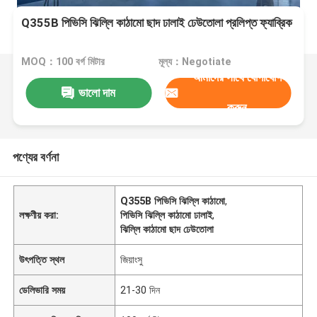
Q355B পিভিসি ঝিল্লি কাঠামো ছাদ ঢালাই ঢেউতোলা প্রলিপ্ত ফ্যাব্রিক
MOQ：100 বর্গ মিটার
মূল্য：Negotiate
আমাদের সাথে যোগাযোগ
ভালো দাম
করুন
পণ্যের বর্ণনা
Q355B পিভিসি ঝিল্লি কাঠামো
,
লক্ষণীয় করা:
পিভিসি ঝিল্লি কাঠামো ঢালাই
,
ঝিল্লি কাঠামো ছাদ ঢেউতোলা
উৎপত্তি স্থল
জিয়াংসু
ডেলিভারি সময়
21-30 দিন