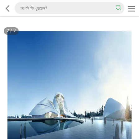
2
/
2