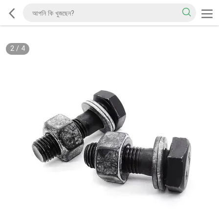
2
/
4