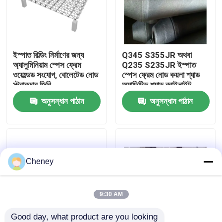
কারখানা ভ্রমণ
ইস্পাত বিল্ডিং নির্মাণের জন্য
Q345 S355JR অথবা
মান নিয়ন্ত্রণ
অ্যালুমিনিয়াম স্পেস ফ্রেম
Q235 S235JR ইস্পাত
ওয়েল্ডেড সংযোগ, বোলেটেড নোড
স্পেস ফ্রেম নোড কয়লা শ্যাড
স্ট্রাকচার জিবি
অ্যাডিটিভ শ্যাড ব্রাইনাইট
যোগাযোগ করুন
শ্যাডের জন্য
অনুসন্ধান পাঠান
অনুসন্ধান পাঠান
খবর
মামলা
Cheney
ইস্পাত স্থান ফ্রেম
9:30 AM
স্পেস ফ্রেম ট্রাস
Good day, what product are you looking 