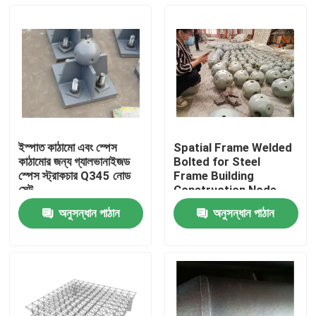
ইস্পাত কাঠামো এবং স্পেস
Spatial Frame Welded
কাঠামোর জন্য গ্যালভানাইজড
Bolted for Steel
স্পেস স্ট্রাকচার Q345 নোড
Frame Building
সেট
Construction Node
Structure GB ISO
অনুসন্ধান পাঠান
অনুসন্ধান পাঠান
বাড়ি
পণ্য
আমাদের সম্পর্কে