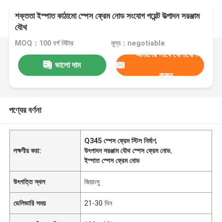
শক্ততা ইস্পাত কাঠামো স্পেস ফ্রেম নোড সংযোগ পয়েন্ট উত্পাদন সরঞ্জাম
যৌথ
MOQ：100 বর্গ মিটার
মূল্য：negotiable
আমাদের সাথে যোগাযোগ
ভালো দাম
করুন
পণ্যের বর্ণনা
Q345 স্পেস ফ্রেম স্টিল নির্মাণ
,
লক্ষণীয় করা:
উৎপাদন সরঞ্জাম যৌথ স্পেস ফ্রেম নোড
,
ইস্পাত স্পেস ফ্রেম নোড
উৎপত্তি স্থল
জিয়াংসু
ডেলিভারি সময়
21-30 দিন