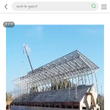
1
/
1