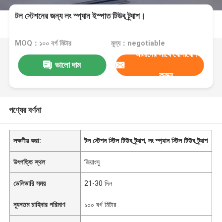
টল স্টেশনের জন্য লং স্প্যান ইস্পাত টিউব ট্র্যাশ।
MOQ：১০০ বর্গ মিটার
মূল্য：negotiable
আমাদের সাথে যোগাযোগ
ভালো দাম
করুন
পণ্যের বর্ণনা
লক্ষণীয় করা:
টল স্টেশন স্টিল টিউব ট্র্যাশ
,
লং স্প্যান স্টিল টিউব ট্র্যাশ
উৎপত্তি স্থল
জিয়াংসু
ডেলিভারি সময়
21-30 দিন
ন্যূনতম চাহিদার পরিমাণ
১০০ বর্গ মিটার