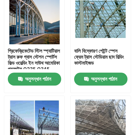
প্রিফেব্রিকেটেড স্টিল স্প্যাটিয়াল
বালি বিস্ফোরণ পেইন্ট স্পেস
ট্রাস রুফ গ্যাস স্টেশন স্পোর্টস
ফ্রেম ট্রাস স্টেডিয়াম ছাদ বিল্ডিং
ফিল্ড ওয়েল্ডিং ইন সাউথ আমেরিকা
কাস্টমাইজড
প্রজেক্টস Q235 Q345
অনুসন্ধান পাঠান
অনুসন্ধান পাঠান
বাড়ি
পণ্য
আমাদের সম্পর্কে