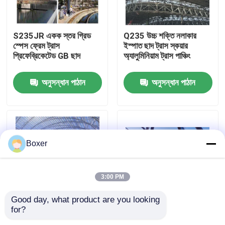
কারখানা ভ্রমণ
S235JR একক স্তর গ্রিড
Q235 উচ্চ শক্তি নলাকার
স্পেস ফ্রেম ট্রাস
ইস্পাত ছাদ ট্রাস স্কয়ার
প্রিফেব্রিকেটেড GB ছাদ
অ্যালুমিনিয়াম ট্রাস পাঞ্চিং
মান নিয়ন্ত্রণ
অনুসন্ধান পাঠান
অনুসন্ধান পাঠান
যোগাযোগ করুন
খবর
Boxer
মামলা
3:00 PM
ইস্পাত স্থান ফ্রেম
Good day, what product are you looking 
for?
৫০-৭০ বছর জীবনকাল স্পেস
কাস্টমাইজড ল্যাটিস শেল
স্পেস ফ্রেম ট্রাস
স্পেস ট্রাস লোড ক্ষমতা
কাঠামো সমাবেশ করা এবং সহজ