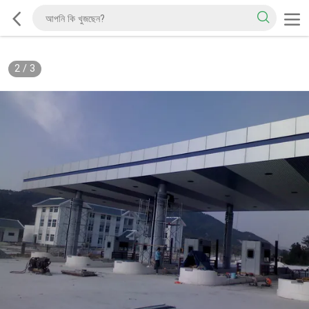
2
/
3