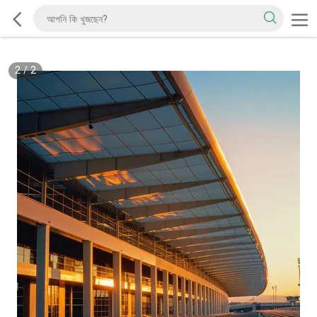
2
/
2