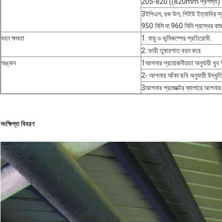
205-820 ((820mm প্রশস্ত)
3ইপিএস, রক উল, পিইউ ইত্যাদির স্য
950 মিমি বা 960 মিমি প্রস্থের কাছ
বহন ক্ষমতা
1. বায়ু ও ভূমিকম্পের প্রতিরোধী.
2. ভারী তুষারপাত বহন করে.
অঙ্কন
1আপনার প্রয়োজনীয়তা অনুযায়ী খুব
2- আপনার আঁকা ছবি অনুযায়ী উদ্ধৃত
3আপনার প্রজেক্টের ব্যাপারে আপনা
সংক্ষিপ্ত বিবরণ