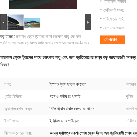
প্যাকেজিং বিবরণ:
ডেলিভারি সময়:
পরিশোধের শর্ত:
যোগানের ক্ষমতা:
বড় ইমেজ :
মহাকাশ ফ্রেম ট্রাসের সাথে চমৎকার বায়ু এবং জল
যোগাযোগ
প্রতিরোধের জন্য বড় জাদুঘরগুলি অনন্য স্থাপত্য নকশা সমর্থন করে
মহাকাশ ফ্রেম ট্রাসের সাথে চমৎকার বায়ু এবং জল প্রতিরোধের জন্য বড় জাদুঘরগুলি অনন্য
বিবরণ
পণ্য:
ইস্পাত ট্রাস ছাদের কাঠামো
উপাদান:
পৃষ্ঠের চিকিত্সা:
গরম ও গভীর রং ঝালাই
পুর্লিন:
অ্যাপ্লিকেশন ক্ষেত্র:
স্টিল স্ট্রাকচারাল রেলওয়ে স্টেশন
সহনশীল
ইনস্টলেশন:
ইঞ্জিনিয়ারদের গাইডেন্স
চারিত্রি
বিশেষভাবে তুলে ধরা:
অনন্য স্থাপত্য নকশা স্পেস ফ্রেম ট্রাস
,
জল প্রতিরোধী স্পেস ফ্র