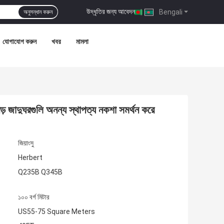
উদ্ধৃতির জন্য আবেদন
|
Bengali
অনুসন্ধান করুন
যোগাযোগ করুন
খবর
মামলা
ড় জাদুঘরগুলি অনন্য স্থাপত্য নকশা সমর্থন করে
জিয়াংসু
Herbert
Q235B Q345B
১০০ বর্গ মিটার
US55-75 Square Meters