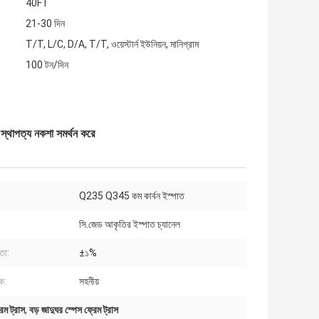
40FT
21-30 দিন
T/T, L/C, D/A, T/T, ওয়েস্টার্ন ইউনিয়ন, মানিগ্রাম
100 টন/দিন
 স্থাপত্য নকশা সমর্থন করে
Q235 Q345 কম কার্বন ইস্পাত
সি.জেড আকৃতির ইস্পাত চ্যানেল
তা:
±১%
ক:
সহনীয়
েম ট্রাস
,
বড় জাদুঘর স্পেস ফ্রেম ট্রাস