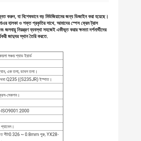
 উন্নত করুন, যা বিশেষভাবে বড় মিউজিয়ামের জন্য ডিজাইন করা হয়েছে।
শাএর হালকা ও শক্ত প্রকৃতির সাথে, আমাদের স্পেস ফ্রেম ট্রাস
লবায়ু নিয়ন্ত্রণ ব্যবস্থা সহজেই একীভূত করার ক্ষমতা দর্শনার্থীদের
যকরী জাদুঘর স্থান তৈরি করতে.
়লা সঞ্চয় শ্যাড ইয়ার্ড
স্প্যান, এক তলা, ডাবল তলা।
অথবা Q235 ((S235JR) ইস্পাত।
 ক্রস-সেকশন।
---ISO9001:2000
 প্যানেল।
াত শীট0.326 ~ 0.8mm পুরু, YX28-