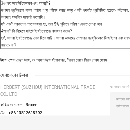
3গুণগত মান নিশ্চিতকরণ এবং গ্যারান্টি?
উত্পাদন প্রক্রিয়ার সকল পর্যায়ে পণ্য পরীক্ষা করার জন্য একটি পদ্ধতি প্রতিষ্ঠিত হয়েছে- কাঁচামাল
উপাদান, সমাপ্তি সামগ্রী ইত্যাদি।
যদি একটি প্রকল্পে গুণগত সমস্যা হয়, তবে 5% চুক্তির পরিমাণ ফেরত দেওয়া হবে
4আপনি কি বিদেশে সাইটে ইনস্টলেশনের ব্যবস্থা করেন?
হ্যাঁ, আমরা ইনস্টলেশনের সেবা দিতে পারি। আমরা আমাদের পেশাদার প্রযুক্তিগত ডিজাইনার এবং দলগ
পাঠাতে পারি।
,
,
ট্যাগ:
স্পেস ফ্রেম ট্রাস
লং স্প্যান ট্রাস স্ট্রাকচার
ট্রিপল লেয়ার গ্রিড স্পেস ফ্রেম
যোগাযোগের ঠিকানা
HERBERT (SUZHOU) INTERNATIONAL TRADE
আমাদের সরাসর
CO., LTD
ব্যক্তি যোগাযোগ:
Boxer
টেল:
+86 13812615292