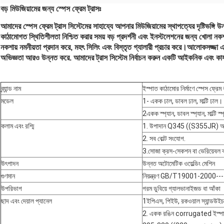
বড় মিউজিয়ামের জন্য স্পেস ফ্রেম ট্রাসঃ
আমাদের স্পেস ফ্রেম ট্রাস সিস্টেমের সাহায্যে আপনার মিউজিয়ামের স্থাপত্যের দৃষ্টিভঙ্গি
কাঠামোগত স্থিতিশীলতা নিশ্চিত করার সময় বড় প্রদর্শনী এবং ইনস্টলেশনের জন্য খোলা নক
নকশায় নমনীয়তা প্রদান করে, মহৎ সিলিং এবং বিস্তৃত গ্যালারী প্রচার করে।আলোকসজ্জা এবং জ
অভিজ্ঞতা আরও উন্নত করে. আমাদের ট্রাস সিস্টেম নির্বাচন করুন একটি আইকনিক এবং কার্
ব্র্যান্ড নাম
ইস্পাত কাঠামোর নির্মাণে স্পেস ফ্রেম কয
মডেল
1- একক ঢাল, ডাবল ঢাল, মাল্টি ঢাল।
2একক স্প্যান, ডাবল স্প্যান, মাল্টি 
কলাম এবং রশ্মি
1. উপাদান Q345 ((S355JR) 
2. সব বোল্ট সংযোগ.
3.সোজা ক্রস-সেকশন বা ভেরিয়েবল
উৎপাদন
উন্নত অটোমেটিক ওয়েল্ডিং মেশিন
গুণমান
নিয়ন্ত্রণ GB/T19001-2000-
উপরিভাগ
গরম ডুবিয়ে গ্যালভানাইজড বা আঁকা
ছাদ এবং দেয়াল প্যানেল
1ইপিএস, পিইউ, রকওয়াল স্যান্ডউইচ
2. একক রঙিন corrugated ইস্প