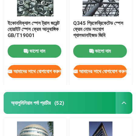
ইকোনমিক্যাল স্পেস ট্রাস জয়েন্ট
Q345 প্রিফেব্রিকেটেড স্পেস
হোয়াইট স্পেস ফ্রেম আনুষাঙ্গিক
ফ্রেম নোড সংযোগ
GB/T19001
গ্যালভানাইজড জিবি
ভালো দাম
ভালো দাম
আমাদের সাথে যোগাযোগ করুন
আমাদের সাথে যোগাযোগ করুন
অ্যালুমিনিয়াম পর্দা প্রাচীর
(52)