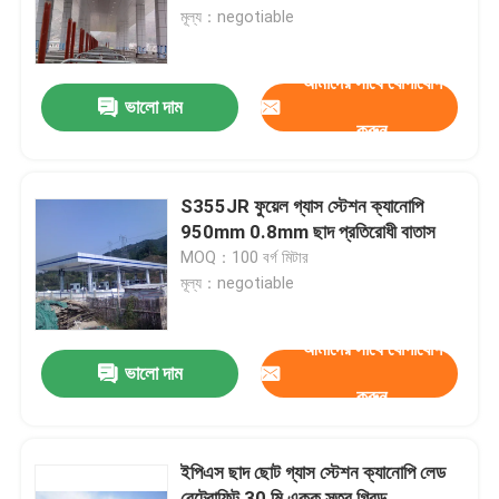
মূল্য：negotiable
কারখানা ভ্রমণ
আমাদের সাথে যোগাযোগ
ভালো দাম
করুন
মান নিয়ন্ত্রণ
যোগাযোগ করুন
S355JR ফুয়েল গ্যাস স্টেশন ক্যানোপি
950mm 0.8mm ছাদ প্রতিরোধী বাতাস
MOQ：100 বর্গ মিটার
খবর
মূল্য：negotiable
মামলা
আমাদের সাথে যোগাযোগ
ভালো দাম
করুন
ইস্পাত স্থান ফ্রেম
ইপিএস ছাদ ছোট গ্যাস স্টেশন ক্যানোপি লেড
স্পেস ফ্রেম ট্রাস
রেট্রোফিট 30 মি একক স্তর গ্রিড