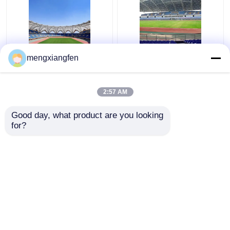
Q235 বাঁকা ইস্পাত ছাদ ট্রাস
প্রত্যাহারযোগ্য Q355 কাচের
mengxiangfen
ঢেউতোলা ধাতু ছাদ trusses
গম্বুজ ছাদ নির্মাণ সিলভার বাঁকা
স্থিতিশীল সবুজ
মেটাল ছাদ ট্রাস
2:57 AM
ভালো দাম
ভালো দাম
Good day, what product are you looking 
for?
আমাদের সাথে যোগাযোগ করুন
আমাদের সাথে যোগাযোগ করুন
আরো দেখুন
বাড়ি
আমাদের সম্পর্কে
আমাদের সাথে যোগাযোগ করুন
Desktop Site
সাইট ম্যাপ
Privacy Policy