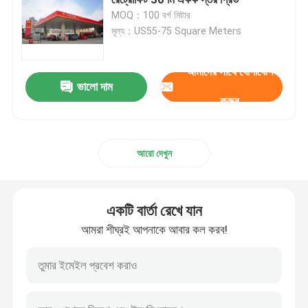
MOQ：100 বর্গ মিটার
মূল্য：US55-75 Square Meters
স্পেস ফ্রেম নোড
আমাদের সাথে যোগাযোগ
অ্যালুমিনিয়াম পর্দা প্রাচীর
ভালো দাম
করুন
ইস্পাত ছাদ ট্রাস
আরো দেখুন
ইস্পাত পোর্টাল ফ্রেম
একটি বার্তা রেখে যান
ছাদের গম্বুজ স্কাইলাইট
আমরা শীঘ্রই আপনাকে আবার কল করব!
টেনশন মেমব্রেন স্ট্রাকচার
গ্যাস স্টেশন ক্যানোপি