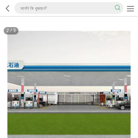
2
/
3