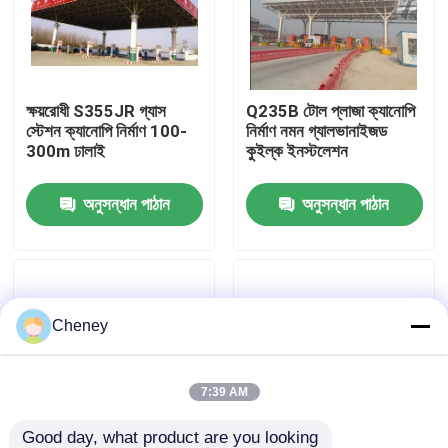
কারখানা ভ্রমণ
ক্ষয়রোধী S355JR গ্যাস
Q235B টোল প্লাজা ক্যানোপি
মান নিয়ন্ত্রণ
স্টেশন ক্যানোপি নির্মাণ 100-
নির্মাণ নমন গ্যালভানাইজড
300m ঢালাই
কুইল্ক ইনস্টলেশন
যোগাযোগ করুন
অনুসন্ধান পাঠান
অনুসন্ধান পাঠান
খবর
মামলা
Cheney
ইস্পাত স্থান ফ্রেম
7:39 AM
স্পেস ফ্রেম ট্রাস
Good day, what product are you looking 