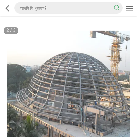
2
/
3