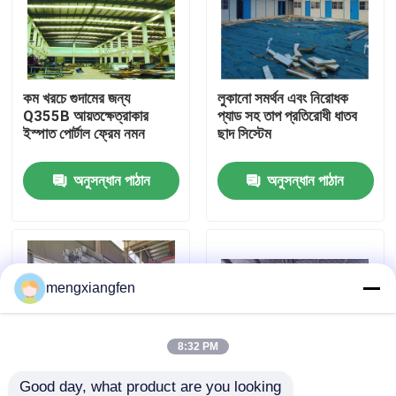
কারখানা ভ্রমণ
কম খরচে গুদামের জন্য
লুকানো সমর্থন এবং নিরোধক
মান নিয়ন্ত্রণ
Q355B আয়তক্ষেত্রাকার
প্যাড সহ তাপ প্রতিরোধী ধাতব
ইস্পাত পোর্টাল ফ্রেম নমন
ছাদ সিস্টেম
যোগাযোগ করুন
অনুসন্ধান পাঠান
অনুসন্ধান পাঠান
খবর
মামলা
mengxiangfen
ইস্পাত স্থান ফ্রেম
8:32 PM
স্পেস ফ্রেম ট্রাস
Good day, what product are you looking 