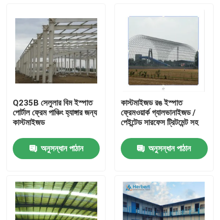
Q235B সেলুলার বিম ইস্পাত
কাস্টমাইজড রঙ ইস্পাত
পোর্টাল ফ্রেম পাঞ্চিং হ্যাঙ্গার জন্য
ফ্রেমওয়ার্ক গ্যালভানাইজড /
কাস্টমাইজড
পেইন্টেড সারফেস ট্রিটমেন্ট সহ
অনুসন্ধান পাঠান
অনুসন্ধান পাঠান
বাড়ি
পণ্য
আমাদের সম্পর্কে