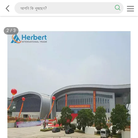
2
/
3