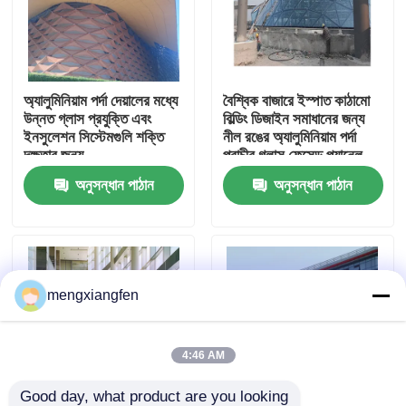
কারখানা ভ্রমণ
অ্যালুমিনিয়াম পর্দা দেয়ালের মধ্যে
বৈশ্বিক বাজারে ইস্পাত কাঠামো
মান নিয়ন্ত্রণ
উন্নত গ্লাস প্রযুক্তি এবং
বিল্ডিং ডিজাইন সমাধানের জন্য
ইনসুলেশন সিস্টেমগুলি শক্তি
নীল রঙের অ্যালুমিনিয়াম পর্দা
দক্ষতার জন্য
প্রাচীর গ্লাস ফেসেড প্যানেল
যোগাযোগ করুন
অনুসন্ধান পাঠান
অনুসন্ধান পাঠান
খবর
মামলা
mengxiangfen
ইস্পাত স্থান ফ্রেম
4:46 AM
স্পেস ফ্রেম ট্রাস
Good day, what product are you looking 