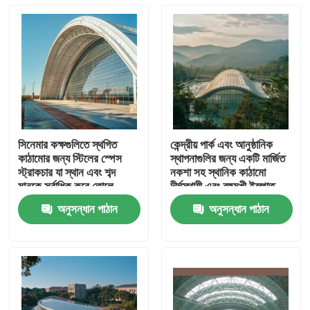
সিনেমার কক্ষগুলিতে স্থগিত
কেন্দ্রীয় পার্ক এবং আনুষ্ঠানিক
কাঠামোর জন্য স্টিলের স্পেস
স্থাপনাগুলির জন্য একটি মার্জিত
স্ট্রাকচার যা স্থান এবং শব্দ
নকশা সহ স্থানিক কাঠামো
মানকে সর্বাধিক করে তোলে
দীর্ঘস্থায়ী এবং বহুমুখী ইস্পাত
বিল্ডিং
অনুসন্ধান পাঠান
অনুসন্ধান পাঠান
বাড়ি
পণ্য
আমাদের সম্পর্কে