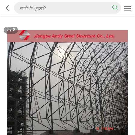
2
/
3