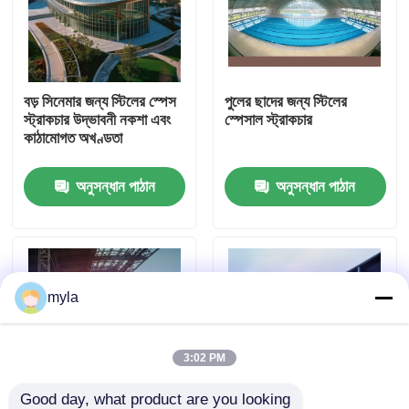
কারখানা ভ্রমণ
বড় সিনেমার জন্য স্টিলের স্পেস
পুলের ছাদের জন্য স্টিলের
মান নিয়ন্ত্রণ
স্ট্রাকচার উদ্ভাবনী নকশা এবং
স্পেসাল স্ট্রাকচার
কাঠামোগত অখণ্ডতা
যোগাযোগ করুন
অনুসন্ধান পাঠান
অনুসন্ধান পাঠান
খবর
মামলা
myla
ইস্পাত স্থান ফ্রেম
3:02 PM
স্পেস ফ্রেম ট্রাস
Good day, what product are you looking 