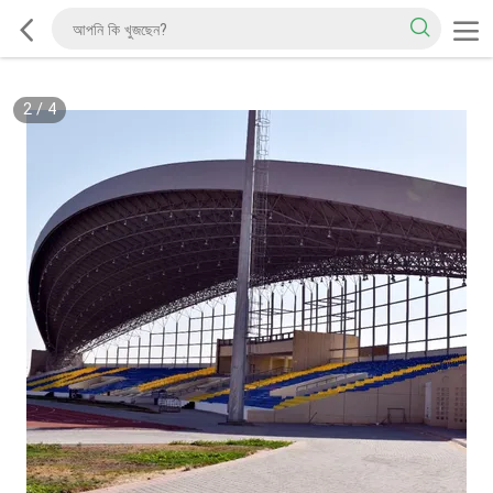
2
/
4