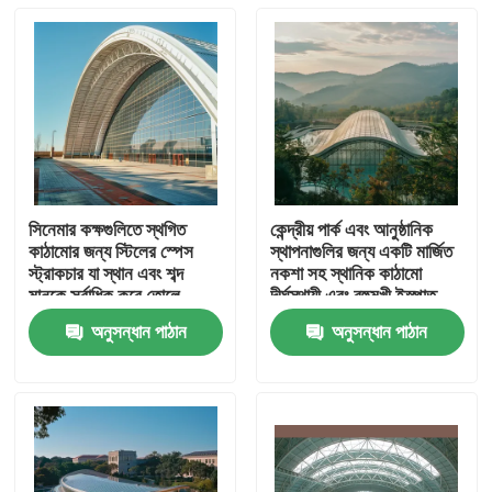
সিনেমার কক্ষগুলিতে স্থগিত
কেন্দ্রীয় পার্ক এবং আনুষ্ঠানিক
কাঠামোর জন্য স্টিলের স্পেস
স্থাপনাগুলির জন্য একটি মার্জিত
স্ট্রাকচার যা স্থান এবং শব্দ
নকশা সহ স্থানিক কাঠামো
মানকে সর্বাধিক করে তোলে
দীর্ঘস্থায়ী এবং বহুমুখী ইস্পাত
বিল্ডিং
অনুসন্ধান পাঠান
অনুসন্ধান পাঠান
বাড়ি
পণ্য
আমাদের সম্পর্কে