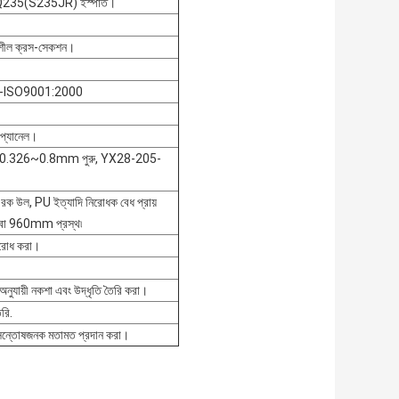
Q235(S235JR) ইস্পাত।
তনশীল ক্রস-সেকশন।
---ISO9001:2000
 প্যানেল।
শীট0.326~0.8mm পুরু, YX28-205-
 রক উল, PU ইত্যাদি নিরোধক বেধ প্রায়
960mm প্রস্থ৷
তিরোধ করা।
অনুযায়ী নকশা এবং উদ্ধৃতি তৈরি করা।
রি.
 সন্তোষজনক মতামত প্রদান করা।