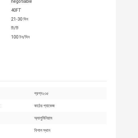
negotiable
40FT
21-30 দিন
টি/টি
100 টন/দিন
প্রশ্ন২৩৫
:
কাঠের প্যাকেজ
অ্যালুমিনিয়াম
বিশাল স্থান