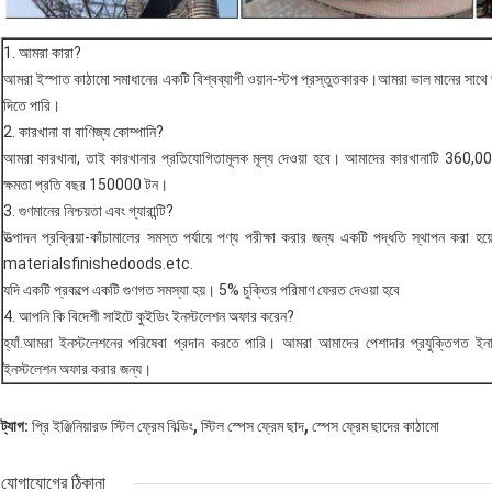
1. আমরা কারা?
আমরা ইস্পাত কাঠামো সমাধানের একটি বিশ্বব্যাপী ওয়ান-স্টপ প্রস্তুতকারক।আমরা ভাল মানের সাথে 
দিতে পারি।
2. কারখানা বা বাণিজ্য কোম্পানি?
আমরা কারখানা, তাই কারখানার প্রতিযোগিতামূলক মূল্য দেওয়া হবে। আমাদের কারখানাটি 360,00
ক্ষমতা প্রতি বছর 150000 টন।
3. গুণমানের নিশ্চয়তা এবং গ্যারান্টি?
উত্পাদন প্রক্রিয়া-কাঁচামালের সমস্ত পর্যায়ে পণ্য পরীক্ষা করার জন্য একটি পদ্ধতি স্থাপন করা হয
materialsfinishedoods.etc.
যদি একটি প্রকল্পে একটি গুণগত সমস্যা হয়। 5% চুক্তির পরিমাণ ফেরত দেওয়া হবে
4. আপনি কি বিদেশী সাইটে কুইডিং ইনস্টলেশন অফার করেন?
হ্যাঁ.আমরা ইনস্টলেশনের পরিষেবা প্রদান করতে পারি। আমরা আমাদের পেশাদার প্রযুক্তিগত ইন
ইনস্টলেশন অফার করার জন্য।
,
,
ট্যাগ:
প্রি ইঞ্জিনিয়ারড স্টিল ফ্রেম বিল্ডিং
স্টিল স্পেস ফ্রেম ছাদ
স্পেস ফ্রেম ছাদের কাঠামো
যোগাযোগের ঠিকানা