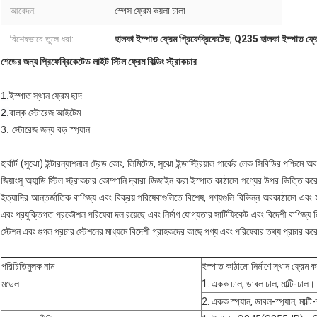
আবেদন:
স্পেস ফ্রেম কয়লা চালা
বিশেষভাবে তুলে ধরা:
হালকা ইস্পাত ফ্রেম প্রিফেব্রিকেটেড
,
Q235 হালকা ইস্পাত ফ্র
শেডের জন্য প্রিফেব্রিকেটেড লাইট স্টিল ফ্রেম বিল্ডিং স্ট্রাকচার
1.
ইস্পাত স্থান ফ্রেম ছাদ
2.
বাল্ক স্টোরেজ আইটেম
3. স্টোরেজ জন্য বড় স্প্যান
হার্বার্ট (সুঝো) ইন্টারন্যাশনাল ট্রেড কোং, লিমিটেড, সুঝো ইন্ডাস্ট্রিয়াল পার্কের লেক সিবিডির পশ্চিমে
জিয়াংসু অ্যান্ডি স্টিল স্ট্রাকচার কোম্পানি দ্বারা ডিজাইন করা ইস্পাত কাঠামো পণ্যের উপর ভিত্তি কর
ইত্যাদির আন্তর্জাতিক বাণিজ্য এবং বিক্রয় পরিষেবাগুলিতে বিশেষ, পণ্যগুলি বিভিন্ন অবকাঠামো এবং হ
এবং প্রযুক্তিগত প্রকৌশল পরিষেবা দল রয়েছে এবং নির্মাণ যোগ্যতার সার্টিফিকেট এবং বিদেশী বাণিজ্য নি
স্টেশন এবং গুগল প্রচার স্টেশনের মাধ্যমে বিদেশী গ্রাহকদের কাছে পণ্য এবং পরিষেবার তথ্য প্রচার কর
পরিচিতিমুলক নাম
ইস্পাত কাঠামো নির্মাণে স্থান ফ্রেম ক
মডেল
1. একক ঢাল, ডাবল ঢাল, মাল্টি-ঢাল।
2. একক স্প্যান, ডাবল-স্প্যান, মাল্