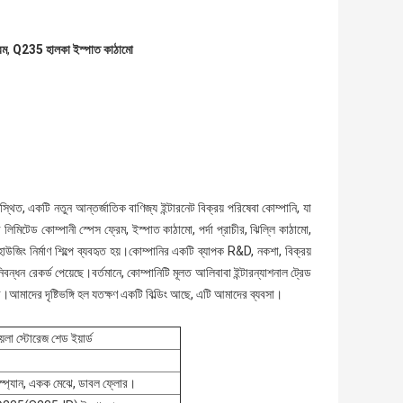
েম
,
Q235 হালকা ইস্পাত কাঠামো
 অবস্থিত, একটি নতুন আন্তর্জাতিক বাণিজ্য ইন্টারনেট বিক্রয় পরিষেবা কোম্পানি, যা
ে লিমিটেড কোম্পানী স্পেস ফ্রেম, ইস্পাত কাঠামো, পর্দা প্রাচীর, ঝিল্লি কাঠামো,
াউজিং নির্মাণ শিল্পে ব্যবহৃত হয়।কোম্পানির একটি ব্যাপক R&D, নকশা, বিক্রয়
বন্ধন রেকর্ড পেয়েছে।বর্তমানে, কোম্পানিটি মূলত আলিবাবা ইন্টারন্যাশনাল ট্রেড
ে।আমাদের দৃষ্টিভঙ্গি হল যতক্ষণ একটি বিল্ডিং আছে, এটি আমাদের ব্যবসা।
য়লা স্টোরেজ শেড ইয়ার্ড
টি-স্প্যান, একক মেঝে, ডাবল ফ্লোর।