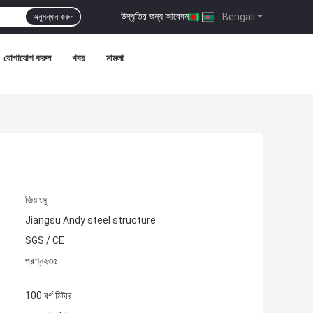
উদ্ধৃতির জন্য আবেদন
|
Bengali
অনুসন্ধান করুন
যোগাযোগ করুন
খবর
মামলা
জিয়াংসু
Jiangsu Andy steel structure
SGS / CE
প্রশ্ন২৩৫
100 বর্গ মিটার