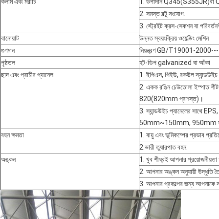
কলাম এবং মরীচি
1. উপাদান Q345(S355JR)বা 
2. সমস্ত বল্টু সংযোগ.
3. স্ট্রেইট ক্রস-সেকশন বা পরিবর্
বানোয়াট
উন্নত স্বয়ংক্রিয় ওয়েল্ডিং মেশিন
গুণমান
নিয়ন্ত্রণ GB/T19001-2000-
পৃষ্ঠতল
হট-ডিপ galvanized বা আঁকা
ছাদ এবং প্রাচীর প্যানেল
1. ইপিএস, পিইউ, রকউল স্যান্ডউইচ
2. একক রঙিন ঢেউতোলা ইস্পাত 
820(820mm প্রশস্ত)।
3. স্যান্ডউইচ প্যানেলের সাথে EPS,
50mm~150mm, 950mm বা 
বহন ক্ষমতা
1. বায়ু এবং ভূমিকম্পের প্রভাব প্র
2.ভারী তুষারপাত বহন.
অঙ্কন
1. খুব শীঘ্রই আপনার প্রয়োজনীয়তা 
2. আপনার অঙ্কন অনুযায়ী উদ্ধৃতি তৈ
3. আপনার প্রকল্পের জন্য আপনাকে