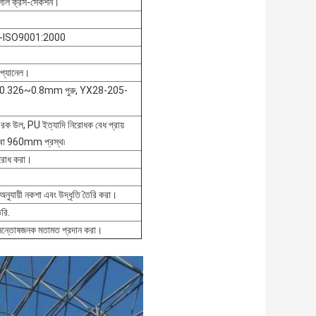
তনশীল ক্রস-সেকশন।
---ISO9001:2000
 প্যানেল।
শীট0.326~0.8mm পুরু, YX28-205-
 রক উল, PU ইত্যাদি নিরোধক বেধ প্রায়
960mm প্রস্থ৷
তিরোধ করা।
অনুযায়ী নকশা এবং উদ্ধৃতি তৈরি করা।
রি.
 সন্তোষজনক মতামত প্রদান করা।