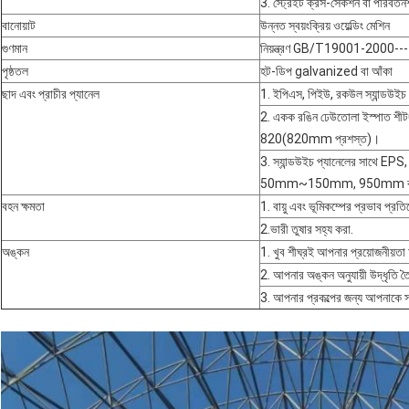
3. স্ট্রেইট ক্রস-সেকশন বা পরিবর্
বানোয়াট
উন্নত স্বয়ংক্রিয় ওয়েল্ডিং মেশিন
গুণমান
নিয়ন্ত্রণ GB/T19001-2000-
পৃষ্ঠতল
হট-ডিপ galvanized বা আঁকা
ছাদ এবং প্রাচীর প্যানেল
1. ইপিএস, পিইউ, রকউল স্যান্ডউইচ
2. একক রঙিন ঢেউতোলা ইস্পাত 
820(820mm প্রশস্ত)।
3. স্যান্ডউইচ প্যানেলের সাথে EPS,
50mm~150mm, 950mm বা 
বহন ক্ষমতা
1. বায়ু এবং ভূমিকম্পের প্রভাব প্র
2.ভারী তুষার সহ্য করা.
অঙ্কন
1. খুব শীঘ্রই আপনার প্রয়োজনীয়তা 
2. আপনার অঙ্কন অনুযায়ী উদ্ধৃতি তৈ
3. আপনার প্রকল্পের জন্য আপনাকে