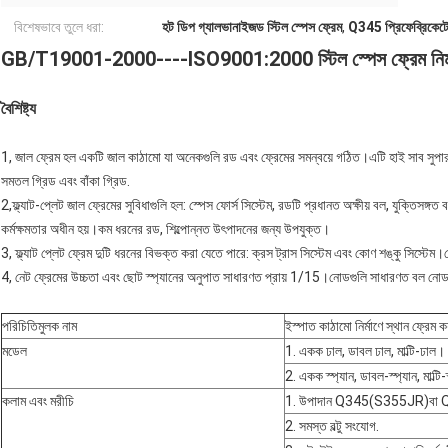
বিশেষভাবে তুলে ধরা:
হট ডিপ গ্যালভানাইজড স্টিল স্পেস ফ্রেম
,
Q345 প্রিফেব্রিকেটেড
GB/T19001-2000----ISO9001:2000 স্টিল স্পেস ফ্রেম নির্
বৈশিষ্ট্য
1, জাল ফ্রেম হল একটি জাল কাঠামো যা অনেকগুলি রড এবং ফ্রেমের সমন্বয়ে গঠিত।এটি হাই সাব সুপার 
সমতল গ্রিড এবং বাঁকা গ্রিড.
2,ফ্ল্যাট-প্লেট জাল ফ্রেমের সুবিধাগুলি হল: স্পেস ফোর্স সিস্টেম, রডটি প্রধানত অক্ষীয় বল, যুক্তিসঙ্গত
কর্মক্ষমতার অধীন হয়।কম ধরনের রড, শিল্পোন্নত উৎপাদনের জন্য উপযুক্ত।
3, ফ্ল্যাট প্লেট ফ্রেম দুটি ধরনের বিভক্ত করা যেতে পারে: ক্রস ট্রাস সিস্টেম এবং কোণ শঙ্কু সিস্ট
4, নেট ফ্রেমের উচ্চতা এবং ছোট স্প্যানের অনুপাত সাধারণত প্রায় 1/15।নোডগুলি সাধারণত বল নো
পরিচিতিমুলক নাম
ইস্পাত কাঠামো নির্মাণে স্থান ফ্রেম ক
মডেল
1. একক ঢাল, ডাবল ঢাল, মাল্টি-ঢাল।
2. একক স্প্যান, ডাবল-স্প্যান, মাল্
কলাম এবং মরীচি
1. উপাদান Q345(S355JR)বা 
2. সমস্ত বল্টু সংযোগ.