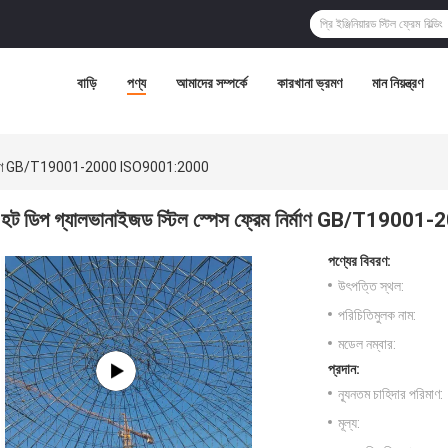
বাড়ি
পণ্য
আমাদের সম্পর্কে
কারখানা ভ্রমণ
মান নিয়ন্ত্রণ
ম নির্মাণ GB/T19001-2000 ISO9001:2000
হট ডিপ গ্যালভানাইজড স্টিল স্পেস ফ্রেম নির্মাণ GB/T19
পণ্যের বিবরণ:
উৎপত্তি স্থল:
পরিচিতিমুলক নাম:
মডেল নম্বার:
প্রদান:
ন্যূনতম চাহিদার পরিমাণ:
মূল্য: