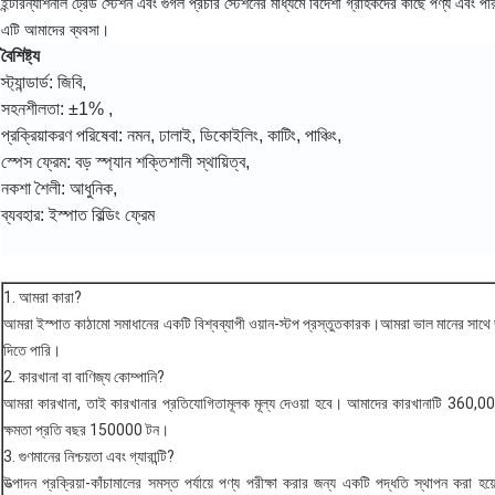
ইন্টারন্যাশনাল ট্রেড স্টেশন এবং গুগল প্রচার স্টেশনের মাধ্যমে বিদেশী গ্রাহকদের কাছে পণ্য এবং পর
এটি আমাদের ব্যবসা।
বৈশিষ্ট্য
স্ট্যান্ডার্ড: জিবি,
সহনশীলতা: ±1% ,
প্রক্রিয়াকরণ পরিষেবা: নমন, ঢালাই, ডিকোইলিং, কাটিং, পাঞ্চিং,
স্পেস ফ্রেম: বড় স্প্যান শক্তিশালী স্থায়িত্ব,
নকশা শৈলী: আধুনিক,
ব্যবহার: ইস্পাত বিল্ডিং ফ্রেম
1. আমরা কারা?
আমরা ইস্পাত কাঠামো সমাধানের একটি বিশ্বব্যাপী ওয়ান-স্টপ প্রস্তুতকারক।আমরা ভাল মানের সাথে 
দিতে পারি।
2. কারখানা বা বাণিজ্য কোম্পানি?
আমরা কারখানা, তাই কারখানার প্রতিযোগিতামূলক মূল্য দেওয়া হবে। আমাদের কারখানাটি 360,00
ক্ষমতা প্রতি বছর 150000 টন।
3. গুণমানের নিশ্চয়তা এবং গ্যারান্টি?
উত্পাদন প্রক্রিয়া-কাঁচামালের সমস্ত পর্যায়ে পণ্য পরীক্ষা করার জন্য একটি পদ্ধতি স্থাপন করা হয