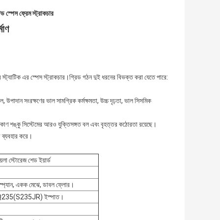
 স্পেস ফ্রেম স্ট্রাকচার
মাণ
স্ট্যাটিক এর স্পেস স্ট্রাকচার।গ্রিড গঠন দুই ধরনের বিভক্ত করা যেতে পারে:
 বল, উপাদান সংরক্ষণের ভাল সামগ্রিক কর্মক্ষমতা, উচ্চ দৃঢ়তা, ভাল সিসমিক
েম।কোণ শঙ্কু সিস্টেমের আরও যুক্তিসঙ্গত বল এবং বৃহত্তর কঠোরতা রয়েছে।
ড ব্যবহার করে।
য়লা স্টোরেজ শেড ইয়ার্ড
টি-স্প্যান, একক মেঝে, ডাবল ফ্লোর।
Q235(S235JR) ইস্পাত।