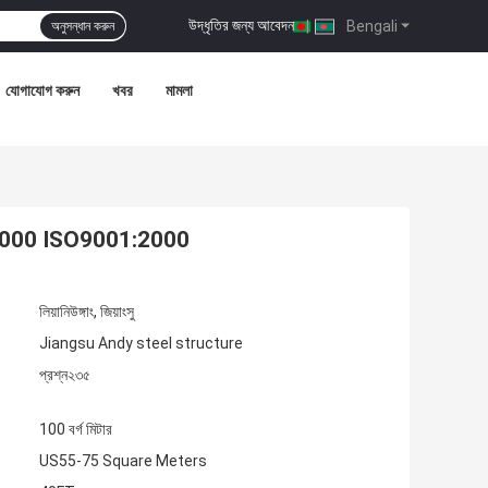
উদ্ধৃতির জন্য আবেদন
|
Bengali
অনুসন্ধান করুন
যোগাযোগ করুন
খবর
মামলা
001-2000 ISO9001:2000
লিয়ানিউঙ্গাং, জিয়াংসু
Jiangsu Andy steel structure
প্রশ্ন২৩৫
100 বর্গ মিটার
US55-75 Square Meters