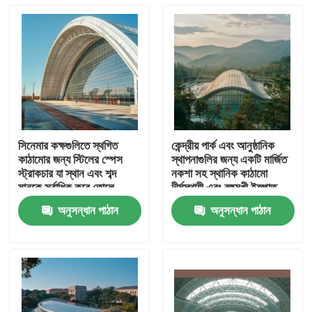
সিনেমার কক্ষগুলিতে স্থগিত
কেন্দ্রীয় পার্ক এবং আনুষ্ঠানিক
কাঠামোর জন্য স্টিলের স্পেস
স্থাপনাগুলির জন্য একটি মার্জিত
স্ট্রাকচার যা স্থান এবং শব্দ
নকশা সহ স্থানিক কাঠামো
মানকে সর্বাধিক করে তোলে
দীর্ঘস্থায়ী এবং বহুমুখী ইস্পাত
বিল্ডিং
অনুসন্ধান পাঠান
অনুসন্ধান পাঠান
বাড়ি
পণ্য
আমাদের সম্পর্কে