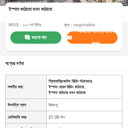
ইস্পাত কাঠামো ভবন কাঠামো
MOQ：১০০ বর্গ মিটার
মূল্য：negotiable
আমাদের সাথে যোগাযোগ
ভালো দাম
করুন
পণ্যের বর্ণনা
প্রিফ্যাব্রিকেটেড বিল্ডিং স্ট্রাকচার
,
লক্ষণীয় করা:
ইস্পাত ফ্রেম বিল্ডিং কাঠামো
,
ইস্পাত কাঠামো ভবন কাঠামো
উৎপত্তি স্থল
জিয়াংসু
ডেলিভারি সময়
21-30 দিন