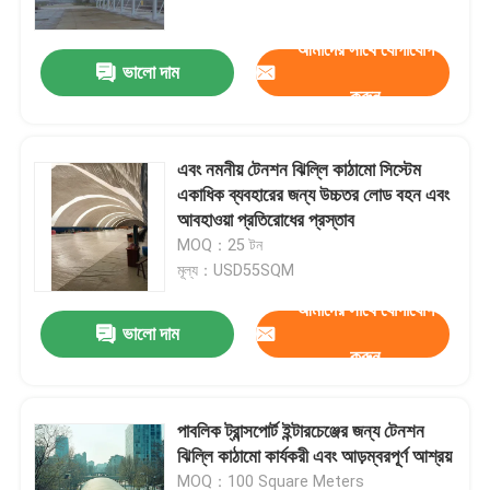
আমাদের সাথে যোগাযোগ
ভালো দাম
করুন
এবং নমনীয় টেনশন ঝিল্লি কাঠামো সিস্টেম
একাধিক ব্যবহারের জন্য উচ্চতর লোড বহন এবং
আবহাওয়া প্রতিরোধের প্রস্তাব
MOQ：25 টন
মূল্য：USD55SQM
আমাদের সাথে যোগাযোগ
ভালো দাম
বাড়ি
করুন
পণ্য
পাবলিক ট্রান্সপোর্ট ইন্টারচেঞ্জের জন্য টেনশন
ঝিল্লি কাঠামো কার্যকরী এবং আড়ম্বরপূর্ণ আশ্রয়
আমাদের সম্পর্কে
MOQ：100 Square Meters