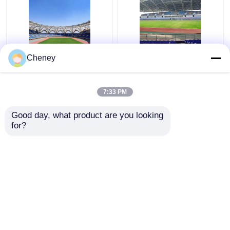
Q235 বাঁকা ইস্পাত ছাদ ট্রাস
প্রত্যাহারযোগ্য Q355 কাচের
Cheney
ঢেউতোলা ধাতু ছাদ trusses
গম্বুজ ছাদ নির্মাণ সিলভার বাঁকা
স্থিতিশীল সবুজ
মেটাল ছাদ ট্রাস
7:33 PM
ভালো দাম
ভালো দাম
Good day, what product are you looking 
for?
আমাদের সাথে যোগাযোগ করুন
আমাদের সাথে যোগাযোগ করুন
আরো দেখুন
বাড়ি
আমাদের সম্পর্কে
আমাদের সাথে যোগাযোগ করুন
Desktop Site
সাইট ম্যাপ
Privacy Policy