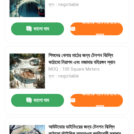
মূল্য：negotiable
কারখানা ভ্রমণ
আমাদের সাথে যোগাযোগ
ভালো দাম
করুন
মান নিয়ন্ত্রণ
যোগাযোগ করুন
শিশুদের খেলার মাঠের জন্য টেনশন ঝিল্লি
কাঠামো নিরাপদ এবং মজাদার বহিরঙ্গন স্থান
MOQ：100 Square Meters
খবর
মূল্য：negotiable
মামলা
আমাদের সাথে যোগাযোগ
ভালো দাম
করুন
ইস্পাত স্থান ফ্রেম
আউটডোর ডাইনিংয়ের জন্য টেনশন ঝিল্লি
স্পেস ফ্রেম ট্রাস
কাঠামো স্টাইলিশ আবহাওয়া প্রতিরোধী সমাধান