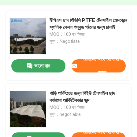
ইপিএস ছাদ পিভিসি PTFE টেনসাইল মেমব্রেন
স্থানিক কেবল গম্বুজ গঠনের জন্য ঢালাই
MOQ：100 বর্গ মিটার
মূল্য：Negotiate
আমাদের সাথে যোগাযোগ
ভালো দাম
করুন
গাড়ি পার্কিংয়ের জন্য পিইউ টেনসাইল ছাদ
কাঠামো আর্কিটেকচার ডুম
MOQ：100 বর্গ মিটার
মূল্য：negotiable
আমাদের সাথে যোগাযোগ