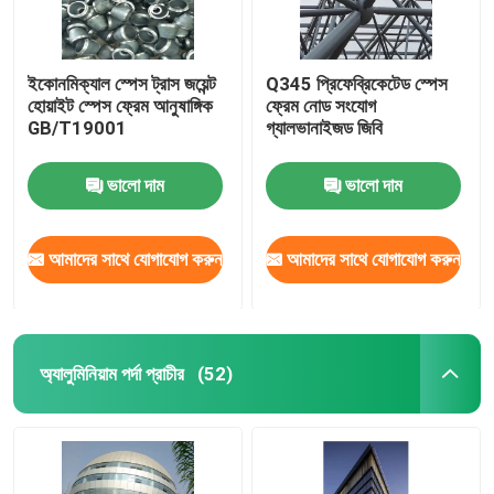
ইকোনমিক্যাল স্পেস ট্রাস জয়েন্ট
Q345 প্রিফেব্রিকেটেড স্পেস
হোয়াইট স্পেস ফ্রেম আনুষাঙ্গিক
ফ্রেম নোড সংযোগ
GB/T19001
গ্যালভানাইজড জিবি
ভালো দাম
ভালো দাম
আমাদের সাথে যোগাযোগ করুন
আমাদের সাথে যোগাযোগ করুন
অ্যালুমিনিয়াম পর্দা প্রাচীর
(52)