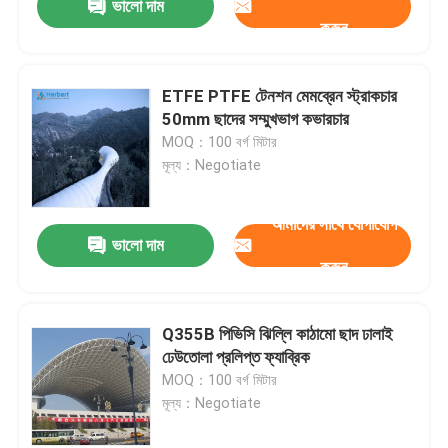
ভালো দাম
করুন
ETFE PTFE টেনশন মেমব্রেন স্ট্রাকচার
50mm ছাদের সম্মুখভাগ কভারচার
MOQ：100 বর্গ মিটার
মূল্য：Negotiate
আমাদের সাথে যোগাযোগ
ভালো দাম
করুন
Q355B পিভিসি ঝিল্লি কাঠামো ছাদ ঢালাই
ঢেউতোলা প্রলিপ্ত ফ্যাব্রিক
MOQ：100 বর্গ মিটার
মূল্য：Negotiate