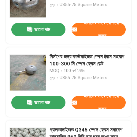
মূল্য：US55-75 Square Meters
কারখানা ভ্রমণ
আমাদের সাথে যোগাযোগ
ভালো দাম
করুন
মান নিয়ন্ত্রণ
যোগাযোগ করুন
নির্মাণের জন্য কাস্টমাইজড স্পেস ট্রাস সংযোগ
100-300 মি স্পেস ফ্রেম বোল্ট
MOQ：100 বর্গ মিটার
খবর
মূল্য：US55-75 Square Meters
মামলা
আমাদের সাথে যোগাযোগ
ভালো দাম
করুন
ইস্পাত স্থান ফ্রেম
গ্যালভানাইজড Q345 স্পেস ফ্রেম সমাবেশ
স্পেস ফ্রেম ট্রাস
আনুষাঙ্গিক 950 মিমি ছাদ ধূসর রঙের সাথে