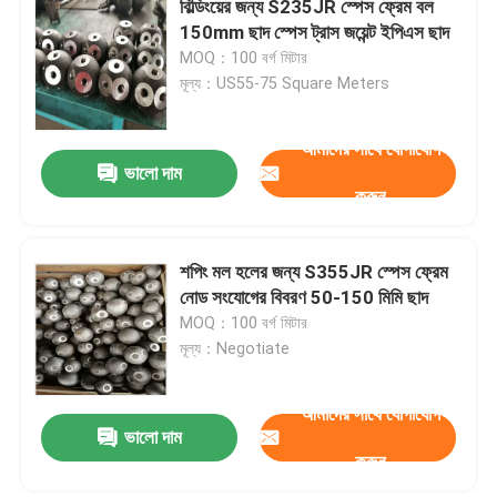
বিল্ডিংয়ের জন্য S235JR স্পেস ফ্রেম বল
150mm ছাদ স্পেস ট্রাস জয়েন্ট ইপিএস ছাদ
স্টেডিয়াম ইস্পাত কাঠামো
MOQ：100 বর্গ মিটার
মূল্য：US55-75 Square Meters
গুদাম ছাদ গঠন
আমাদের সাথে যোগাযোগ
ভালো দাম
ধাতু ছাদ রক্ষণাবেক্ষণ
করুন
শপিং মল হলের জন্য S355JR স্পেস ফ্রেম
নোড সংযোগের বিবরণ 50-150 মিমি ছাদ
MOQ：100 বর্গ মিটার
মূল্য：Negotiate
আমাদের সাথে যোগাযোগ
একটি বার্তা রেখে যান
ভালো দাম
আমরা শীঘ্রই আপনাকে আবার কল করব!
করুন