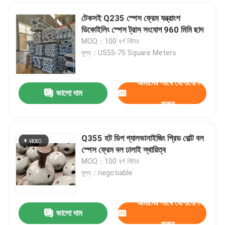
টেকসই Q235 স্পেস ফ্রেম যন্ত্রাংশ
ডিকোইলিং স্পেস ট্রাস সংযোগ 960 মিমি ছাদ
MOQ：100 বর্গ মিটার
মূল্য：US55-75 Square Meters
আমাদের সাথে যোগাযোগ
ভালো দাম
করুন
Q355 হট ডিপ গ্যালভানাইজিং গ্রিড বোল্ট বল
জমা দিন
স্পেস ফ্রেম বল ঢালাই স্থায়িত্ব
MOQ：100 বর্গ মিটার
মূল্য：negotiable
আমাদের সাথে যোগাযোগ
ভালো দাম
করুন