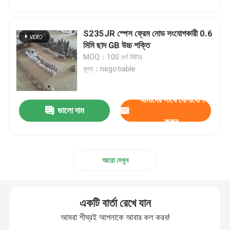
S235JR স্পেস ফ্রেম নোড সংযোগকারী 0.6
মিমি ছাদ GB উচ্চ শক্তি
MOQ：100 বর্গ মিটার
মূল্য：negotiable
আমাদের সাথে যোগাযোগ
ভালো দাম
করুন
আরো দেখুন
একটি বার্তা রেখে যান
আমরা শীঘ্রই আপনাকে আবার কল করব!