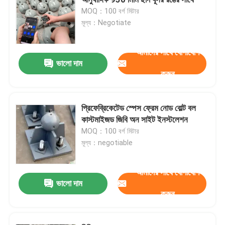
MOQ：100 বর্গ মিটার
মূল্য：Negotiate
স্পেস ফ্রেম নোড
আমাদের সাথে যোগাযোগ
অ্যালুমিনিয়াম পর্দা প্রাচীর
ভালো দাম
করুন
ইস্পাত ছাদ ট্রাস
প্রিফেব্রিকেটেড স্পেস ফ্রেম নোড বোল্ট বল
কাস্টমাইজড জিবি অন সাইট ইনস্টলেশন
ইস্পাত পোর্টাল ফ্রেম
MOQ：100 বর্গ মিটার
মূল্য：negotiable
ছাদের গম্বুজ স্কাইলাইট
আমাদের সাথে যোগাযোগ
ভালো দাম
টেনশন মেমব্রেন স্ট্রাকচার
করুন
গ্যাস স্টেশন ক্যানোপি