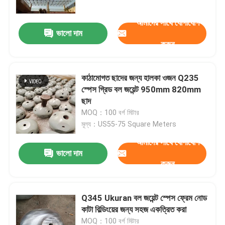
আমাদের সাথে যোগাযোগ
ভালো দাম
করুন
কাঠামোগত ছাদের জন্য হালকা ওজন Q235
স্পেস গ্রিড বল জয়েন্ট 950mm 820mm
ছাদ
MOQ：100 বর্গ মিটার
মূল্য：US55-75 Square Meters
আমাদের সাথে যোগাযোগ
ভালো দাম
বাড়ি
করুন
পণ্য
Q345 Ukuran বল জয়েন্ট স্পেস ফ্রেম নোড
কাটা বিল্ডিংয়ের জন্য সহজ একত্রিত করা
আমাদের সম্পর্কে
MOQ：100 বর্গ মিটার