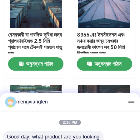
কারখানা ভ্রমণ
বেসরকারী বা পাবলিক সুবিধা জন্য
S355JR ইনস্টলেশন এবং
মান নিয়ন্ত্রণ
গ্যালভানাইজড 2.5 মিমি
সঞ্চয় করার জন্য চমৎকার
প্যানেল সঙ্গে টেকসই সমতল ধাতু
জলরোধী ফাংশন সহ 50 মিমি
ছাদ
নিয়মিত ধাতব ছাদ
যোগাযোগ করুন
অনুসন্ধান পাঠান
অনুসন্ধান পাঠান
খবর
মামলা
mengxiangfen
ইস্পাত স্থান ফ্রেম
2:36 PM
স্পেস ফ্রেম ট্রাস
Good day, what product are you looking 