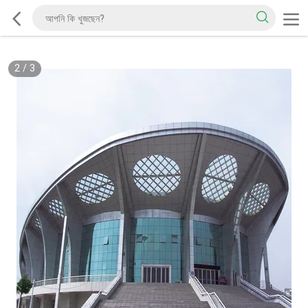
2
/
3