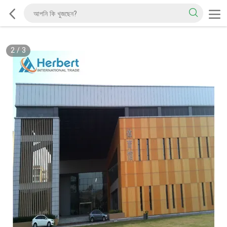
2
/
3