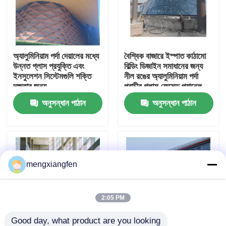
কারখানা ভ্রমণ
অ্যালুমিনিয়াম পর্দা দেয়ালের মধ্যে
বৈশ্বিক বাজারে ইস্পাত কাঠামো
মান নিয়ন্ত্রণ
উন্নত গ্লাস প্রযুক্তি এবং
বিল্ডিং ডিজাইন সমাধানের জন্য
ইনসুলেশন সিস্টেমগুলি শক্তি
নীল রঙের অ্যালুমিনিয়াম পর্দা
দক্ষতার জন্য
প্রাচীর গ্লাস ফেসেড প্যানেল
যোগাযোগ করুন
অনুসন্ধান পাঠান
অনুসন্ধান পাঠান
খবর
মামলা
mengxiangfen
ইস্পাত স্থান ফ্রেম
2:05 PM
স্পেস ফ্রেম ট্রাস
Good day, what product are you looking 