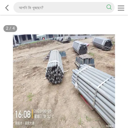
2
/
4