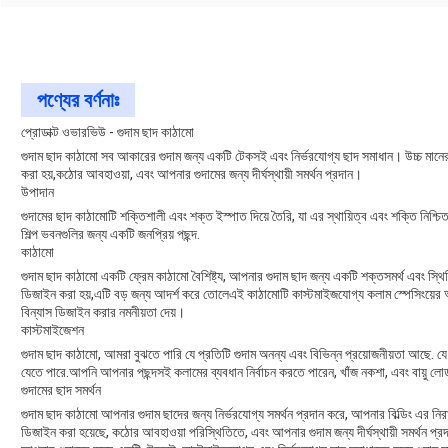
পণ্যের বর্ণনাঃ
প্রোডাক্ট ওভারভিউ - গুদাম ছাদ কাঠামো
গুদাম ছাদ কাঠামো সব আকারের গুদাম জন্য একটি টেকসই এবং নির্ভরযোগ্য ছাদ সমাধান। উচ্চ মান
করা হয়,কঠোর আবহাওয়া, এবং আপনার গুদামের জন্য দীর্ঘস্থায়ী সমর্থন প্রদান।
উপাদান
গুদামের ছাদ কাঠামোটি শক্তিশালী এবং শক্ত ইস্পাত দিয়ে তৈরি, যা এর স্থায়িত্ব এবং শক্তি নি
শিল্প ভবনগুলির জন্য একটি জনপ্রিয় পছন্দ.
কাঠামো
গুদাম ছাদ কাঠামো একটি ফ্রেম কাঠামো বৈশিষ্ট্য, আপনার গুদাম ছাদ জন্য একটি শক্তসমর্থ এবং স্
ডিজাইন করা হয়,এটি বড় জন্য আদর্শ করে তোলেএই কাঠামোটি কাস্টমাইজযোগ্য কলাম স্পেসিংয়ের অন
বিন্যাস ডিজাইন করার নমনীয়তা দেয়।
কাস্টমাইজেশন
গুদাম ছাদ কাঠামো, আমরা বুঝতে পারি যে প্রতিটি গুদাম অনন্য এবং বিভিন্ন প্রয়োজনীয়তা আছে. যে 
যেতে পারে.আপনি আপনার পছন্দসই কলামের ব্যবধান নির্বাচন করতে পারেন, খাঁজ নকশা, এবং বায়ু লোড ক
গুদামের ছাদ সমর্থন
গুদাম ছাদ কাঠামো আপনার গুদাম ছাদের জন্য নির্ভরযোগ্য সমর্থন প্রদান করে, আপনার বিল্ডিং এর ন
ডিজাইন করা হয়েছে, কঠোর আবহাওয়া পরিস্থিতিতে, এবং আপনার গুদাম জন্য দীর্ঘস্থায়ী সমর্থন প্