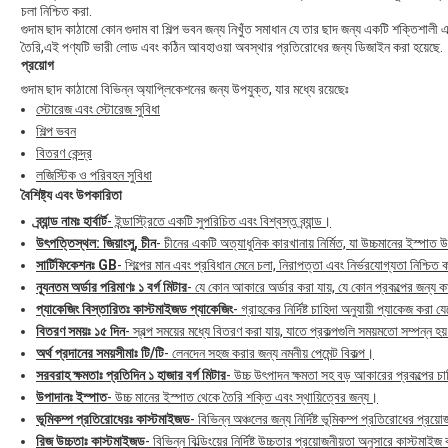
চলা নিশ্চিত করা.
গুদাম ছাদ কাঠামো কোন গুদাম বা শিল্প ভবন জন্য নিখুঁত সমাধান যে তার ছাদ জন্য একটি শক্তিশালী এ
তৈরি,এই পণ্যটি ভারী লোড এবং কঠিন আবহাওয়া অবস্থার প্রতিরোধের জন্য ডিজাইন করা হয়েছে.
প্রয়োগ
গুদাম ছাদ কাঠামো বিভিন্ন অ্যাপ্লিকেশনের জন্য উপযুক্ত, যার মধ্যে রয়েছেঃ
স্টোরেজ এবং স্টোরেজ সুবিধা
শিল্প ভবন
বিতরণ কেন্দ্র
লজিস্টিক ও পরিবহন সুবিধা
বৈশিষ্ট্য এবং উপকারিতা
ব্র্যান্ড নামঃ হার্বার্ট
- ইন্ডাস্ট্রিতে একটি সুপরিচিত এবং বিশ্বস্ত ব্র্যান্ড।
উৎপত্তিস্থল: জিয়াংসু, চীন
- চীনের একটি অত্যাধুনিক কারখানায় নির্মিত, যা উচ্চমানের ইস্পা
সার্টিফিকেশনঃ GB
- শিল্পের মান এবং প্রবিধান মেনে চলা, নিরাপত্তা এবং নির্ভরযোগ্যতা নিশ্চিত
ন্যূনতম অর্ডার পরিমাণঃ ১ বর্গ মিটার
- যে কোন আকারে অর্ডার করা যায়, যে কোন প্রকল্পের জন্য 
প্যাকেজিং বিস্তারিতঃ কাস্টমাইজড প্যাকেজিং
- গ্রাহকের নির্দিষ্ট চাহিদা অনুযায়ী প্যাকেজ করা 
বিতরণ সময়ঃ ১৫ দিন
- স্বল্প সময়ের মধ্যে বিতরণ করা যায়, যাতে প্রকল্পগুলি সময়মতো সম্পন্ন হয
অর্থ প্রদানের সময়সীমাঃ টি/টি
- লেনদেন সহজ করার জন্য নমনীয় পেমেন্ট বিকল্প।
সরবরাহ ক্ষমতাঃ প্রতিদিন ১ হাজার বর্গ মিটার
- উচ্চ উৎপাদন ক্ষমতা সহ বড় আকারের প্রকল্পের চ
উপাদানঃ ইস্পাত
- উচ্চ মানের ইস্পাত থেকে তৈরি শক্তি এবং স্থায়িত্বের জন্য।
ভূমিকম্প প্রতিরোধেরঃ কাস্টমাইজড
- বিভিন্ন অঞ্চলের জন্য নির্দিষ্ট ভূমিকম্প প্রতিরোধের প্র
রিজ উচ্চতাঃ কাস্টমাইজড
- বিভিন্ন বিল্ডিংয়ের নির্দিষ্ট উচ্চতার প্রয়োজনীয়তা অনুসারে কাস্টমাইজ