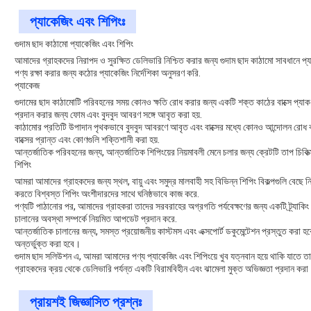
প্যাকেজিং এবং শিপিংঃ
গুদাম ছাদ কাঠামো প্যাকেজিং এবং শিপিং
আমাদের গ্রাহকদের নিরাপদ ও সুরক্ষিত ডেলিভারি নিশ্চিত করার জন্য গুদাম ছাদ কাঠামো সাবধানে 
পণ্য রক্ষা করার জন্য কঠোর প্যাকেজিং নির্দেশিকা অনুসরণ করি.
প্যাকেজ
গুদামের ছাদ কাঠামোটি পরিবহনের সময় কোনও ক্ষতি রোধ করার জন্য একটি শক্ত কাঠের বাক্সে প্যা
প্রদান করার জন্য ফোম এবং বুদবুদ আবরণ সঙ্গে আবৃত করা হয়.
কাঠামোর প্রতিটি উপাদান পৃথকভাবে বুদবুদ আবরণে আবৃত এবং বাক্সের মধ্যে কোনও আন্দোলন রোধ করার
বাক্সের প্রান্ত এবং কোণগুলি শক্তিশালী করা হয়.
আন্তর্জাতিক পরিবহনের জন্য, আন্তর্জাতিক শিপিংয়ের নিয়মাবলী মেনে চলার জন্য ক্রেটটি তাপ চিকিত
শিপিং
আমরা আমাদের গ্রাহকদের জন্য স্থল, বায়ু এবং সমুদ্র মালবাহী সহ বিভিন্ন শিপিং বিকল্পগুলি বেছে
করতে বিশ্বস্ত শিপিং অংশীদারদের সাথে ঘনিষ্ঠভাবে কাজ করে.
পণ্যটি পাঠানোর পর, আমাদের গ্রাহকরা তাদের সরবরাহের অগ্রগতি পর্যবেক্ষণের জন্য একটি ট্র্য
চালানের অবস্থা সম্পর্কে নিয়মিত আপডেট প্রদান করে.
আন্তর্জাতিক চালানের জন্য, সমস্ত প্রয়োজনীয় কাস্টমস এবং এক্সপোর্ট ডকুমেন্টেশন প্রস্তুত করা 
অন্তর্ভুক্ত করা হবে।
গুদাম ছাদ সলিউশন এ, আমরা আমাদের পণ্য প্যাকেজিং এবং শিপিংয়ে খুব যত্নবান হয়ে থাকি যাতে তা
গ্রাহকদের ক্রয় থেকে ডেলিভারি পর্যন্ত একটি বিরামবিহীন এবং ঝামেলা মুক্ত অভিজ্ঞতা প্রদান করা
প্রায়শই জিজ্ঞাসিত প্রশ্নঃ