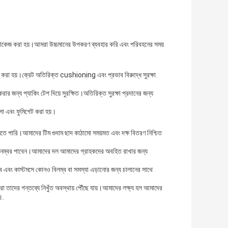
প্যাকেজ করা হয়।আমরা উচ্চমানের উপকরণ ব্যবহার করি এবং পরিবহনের সময়
ক করা হয়।ক্রেট অতিরিক্ত cushioning এবং প্রভাব বিরুদ্ধে সুরক্ষা
 জন্য প্যাকিং টেপ দিয়ে সুরক্ষিত।অতিরিক্ত সুরক্ষা প্রদানের জন্য
্সা এবং ফুমিগেট করা হয়।
 নিতে পারি।আমাদের টিম গুদাম ছাদ কাঠামো সময়মত এবং দক্ষ বিতরণ নিশ্চিত
াকিং নম্বর পাবেন।আমাদের দল আমাদের গ্রাহকদের অবহিত রাখার জন্য
হবে এবং কাস্টমসে কোনও বিলম্ব বা সমস্যা এড়ানোর জন্য চালানের সাথে
রা তাদের গন্তব্যে নিখুঁত অবস্থায় পৌঁছে যায়।আমাদের লক্ষ্য হল আমাদের
।.