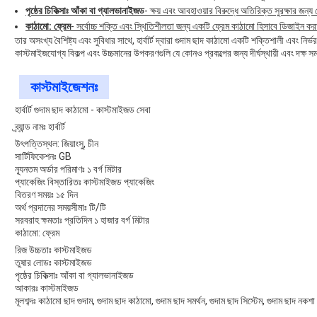
পৃষ্ঠের চিকিত্সাঃ আঁকা বা গ্যালভানাইজড
- ক্ষয় এবং আবহাওয়ার বিরুদ্ধে অতিরিক্ত সুরক্ষার জন্
কাঠামো: ফ্রেম
- সর্বোচ্চ শক্তি এবং স্থিতিশীলতা জন্য একটি ফ্রেম কাঠামো হিসাবে ডিজাইন ক
তার অসংখ্য বৈশিষ্ট্য এবং সুবিধার সাথে, হার্বার্ট দ্বারা গুদাম ছাদ কাঠামো একটি শক্তিশালী এবং নির
কাস্টমাইজযোগ্য বিকল্প এবং উচ্চমানের উপকরণগুলি যে কোনও প্রকল্পের জন্য দীর্ঘস্থায়ী এবং দক্ষ সম
কাস্টমাইজেশনঃ
হার্বার্ট গুদাম ছাদ কাঠামো - কাস্টমাইজড সেবা
ব্র্যান্ড নামঃ হার্বার্ট
উৎপত্তিস্থল: জিয়াংসু, চীন
সার্টিফিকেশনঃ GB
ন্যূনতম অর্ডার পরিমাণঃ ১ বর্গ মিটার
প্যাকেজিং বিস্তারিতঃ কাস্টমাইজড প্যাকেজিং
বিতরণ সময়ঃ ১৫ দিন
অর্থ প্রদানের সময়সীমাঃ টি/টি
সরবরাহ ক্ষমতাঃ প্রতিদিন ১ হাজার বর্গ মিটার
কাঠামো: ফ্রেম
রিজ উচ্চতাঃ কাস্টমাইজড
তুষার লোডঃ কাস্টমাইজড
পৃষ্ঠের চিকিত্সাঃ আঁকা বা গ্যালভানাইজড
আকারঃ কাস্টমাইজড
মূলশব্দঃ কাঠামো ছাদ গুদাম, গুদাম ছাদ কাঠামো, গুদাম ছাদ সমর্থন, গুদাম ছাদ সিস্টেম, গুদাম ছাদ নকশা