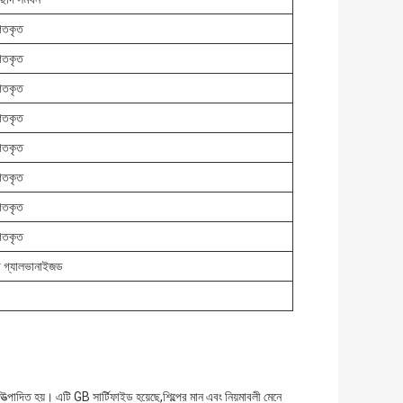
িগতকৃত
িগতকৃত
িগতকৃত
িগতকৃত
িগতকৃত
িগতকৃত
িগতকৃত
িগতকৃত
বা গ্যালভানাইজড
 উত্পাদিত হয়। এটি GB সার্টিফাইড হয়েছে,শিল্পের মান এবং নিয়মাবলী মেনে