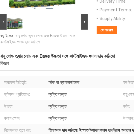
Delivery Time:
Payment Terms:
Supply Ability:
যোগাযোগ
বড় ইমেজ :
বায়ু লোড তুষার লোড এবং Eave উচ্চতা সঙ্গে
কাস্টমাইজড গুদাম ছাদ কাঠামো
বায়ু লোড তুষার লোড এবং Eave উচ্চতা সঙ্গে কাস্টমাইজড গুদাম ছাদ কাঠামো
বিবরণ
সারফেস ট্রিটমেন্ট:
আঁকা বা গ্যালভানাইজড
ইভ উচ্চ
ভূমিকম্প প্রতিরোধ:
ব্যক্তিগতকৃত
বায়ু লো
উচ্চতা:
ব্যক্তিগতকৃত
নর্দমা:
কলাম স্পেস:
ব্যক্তিগতকৃত
উপাদান:
বিশেষভাবে তুলে ধরা:
শিল্প গুদাম ছাদ কাঠামো
,
ইস্পাত উপাদান গুদাম ছাদ ট্রাস
,
গুদামের 