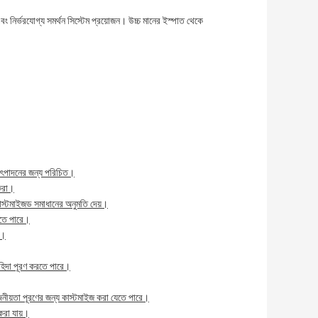
বং নির্ভরযোগ্য সমর্থন সিস্টেম প্রয়োজন। উচ্চ মানের ইস্পাত থেকে
ত উৎপাদনের জন্য পরিচিত।
 করা।
কাস্টমাইজড সমাধানের অনুমতি দেয়।
যেতে পারে।
়।
াহিদা পূরণ করতে পারে।
য়োজনীয়তা পূরণের জন্য কাস্টমাইজ করা যেতে পারে।
 করা যায়।