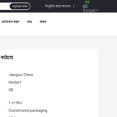
উদ্ধৃতির জন্য আবেদন
|
অনুসন্ধান করুন
Bengali
যোগাযোগ করুন
খবর
মামলা
 কাঠামো
Jiangsu, China
Herbert
GB
1 বর্গ মিটার
:
Customized packaging