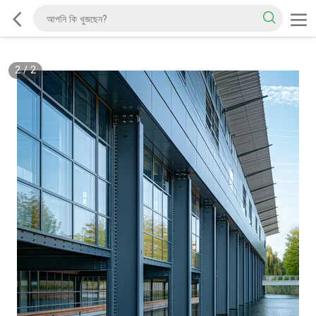
2
/
2