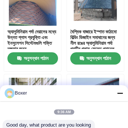
কারখানা ভ্রমণ
অ্যালুমিনিয়াম পর্দা দেয়ালের মধ্যে
বৈশ্বিক বাজারে ইস্পাত কাঠামো
মান নিয়ন্ত্রণ
উন্নত গ্লাস প্রযুক্তি এবং
বিল্ডিং ডিজাইন সমাধানের জন্য
ইনসুলেশন সিস্টেমগুলি শক্তি
নীল রঙের অ্যালুমিনিয়াম পর্দা
দক্ষতার জন্য
প্রাচীর গ্লাস ফেসেড প্যানেল
যোগাযোগ করুন
অনুসন্ধান পাঠান
অনুসন্ধান পাঠান
খবর
মামলা
Boxer
ইস্পাত স্থান ফ্রেম
9:36 AM
স্পেস ফ্রেম ট্রাস
Good day, what product are you looking 