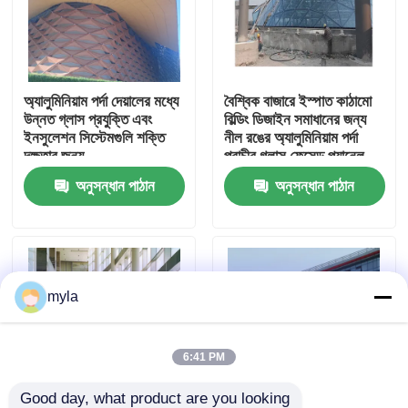
কারখানা ভ্রমণ
অ্যালুমিনিয়াম পর্দা দেয়ালের মধ্যে
বৈশ্বিক বাজারে ইস্পাত কাঠামো
মান নিয়ন্ত্রণ
উন্নত গ্লাস প্রযুক্তি এবং
বিল্ডিং ডিজাইন সমাধানের জন্য
ইনসুলেশন সিস্টেমগুলি শক্তি
নীল রঙের অ্যালুমিনিয়াম পর্দা
দক্ষতার জন্য
প্রাচীর গ্লাস ফেসেড প্যানেল
যোগাযোগ করুন
অনুসন্ধান পাঠান
অনুসন্ধান পাঠান
খবর
মামলা
myla
ইস্পাত স্থান ফ্রেম
6:41 PM
স্পেস ফ্রেম ট্রাস
Good day, what product are you looking 