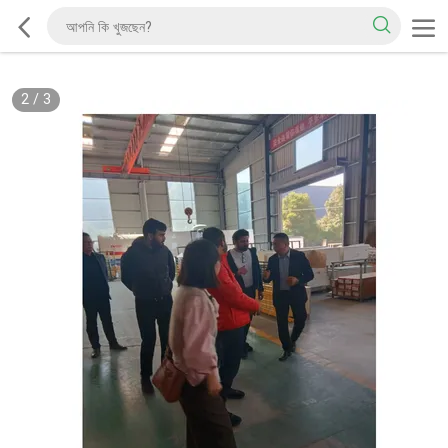
2
/
3