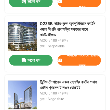
ভালো দাম
করুন
Q235B সাউন্ডপ্রুফ অ্যালুমিনিয়াম কার্টেন
ওয়াল সিএডি খাদ শক্তি সঞ্চয়ের সাথে
কাস্টমাইজড
MOQ：100 বর্গ মিটার
মূল্য：negotiable
আমাদের সাথে যোগাযোগ
ভালো দাম
করুন
টিন্টেড টেম্পারেড একক গ্লেজিং কার্টেন ওয়াল
মেটাল প্যানেল ইপিএস হোয়াইট
MOQ：100 বর্গ মিটার
মূল্য：Negotiate