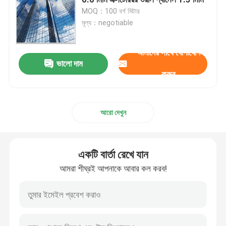
MOQ：100 বর্গ মিটার
মূল্য：negotiable
স্পেস ফ্রেম নোড
আমাদের সাথে যোগাযোগ
অ্যালুমিনিয়াম পর্দা প্রাচীর
ভালো দাম
করুন
ইস্পাত ছাদ ট্রাস
আরো দেখুন
ইস্পাত পোর্টাল ফ্রেম
একটি বার্তা রেখে যান
ছাদের গম্বুজ স্কাইলাইট
আমরা শীঘ্রই আপনাকে আবার কল করব!
টেনশন মেমব্রেন স্ট্রাকচার
গ্যাস স্টেশন ক্যানোপি