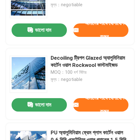
মূল্য：negotiable
কারখানা ভ্রমণ
আমাদের সাথে যোগাযোগ
ভালো দাম
করুন
মান নিয়ন্ত্রণ
যোগাযোগ করুন
Decoiling ট্রিপল Glazed অ্যালুমিনিয়াম
কার্টেন ওয়াল Rockwool কাস্টমাইজড
MOQ：100 বর্গ মিটার
খবর
মূল্য：negotiable
মামলা
আমাদের সাথে যোগাযোগ
ভালো দাম
করুন
ইস্পাত স্থান ফ্রেম
PU অ্যালুমিনিয়াম ফ্রেম গ্লাস কার্টেন ওয়াল
স্পেস ফ্রেম ট্রাস
0.6 মিমি এক্সটেরিয়র ওয়াল প্যানেল 1.5 মিমি