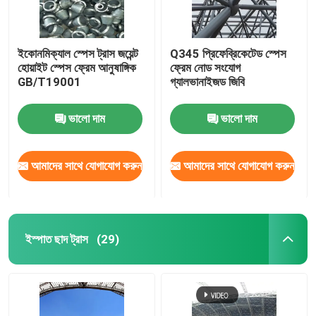
ইকোনমিক্যাল স্পেস ট্রাস জয়েন্ট
Q345 প্রিফেব্রিকেটেড স্পেস
হোয়াইট স্পেস ফ্রেম আনুষাঙ্গিক
ফ্রেম নোড সংযোগ
GB/T19001
গ্যালভানাইজড জিবি
ভালো দাম
ভালো দাম
আমাদের সাথে যোগাযোগ করুন
আমাদের সাথে যোগাযোগ করুন
ইস্পাত ছাদ ট্রাস
(29)