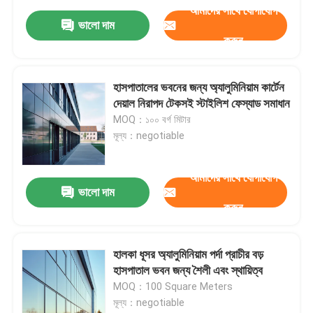
আমাদের সাথে যোগাযোগ
ভালো দাম
করুন
হাসপাতালের ভবনের জন্য অ্যালুমিনিয়াম কার্টেন
দেয়াল নিরাপদ টেকসই স্টাইলিশ ফেস্যাড সমাধান
MOQ：১০০ বর্গ মিটার
মূল্য：negotiable
আমাদের সাথে যোগাযোগ
ভালো দাম
করুন
হালকা ধূসর অ্যালুমিনিয়াম পর্দা প্রাচীর বড়
হাসপাতাল ভবন জন্য শৈলী এবং স্থায়িত্ব
MOQ：100 Square Meters
মূল্য：negotiable