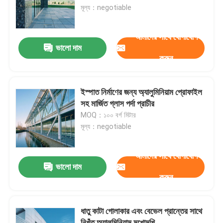
মূল্য：negotiable
কারখানা ভ্রমণ
আমাদের সাথে যোগাযোগ
ভালো দাম
করুন
মান নিয়ন্ত্রণ
যোগাযোগ করুন
ইস্পাত নির্মাণের জন্য অ্যালুমিনিয়াম প্রোফাইল
সহ মার্জিত গ্লাস পর্দা প্রাচীর
MOQ：১০০ বর্গ মিটার
খবর
মূল্য：negotiable
মামলা
আমাদের সাথে যোগাযোগ
ভালো দাম
করুন
ইস্পাত স্থান ফ্রেম
ধাতু কাটা গোলাকার এবং বেভেল প্রান্তের সাথে
স্পেস ফ্রেম ট্রাস
নিখুঁত অ্যালুমিনিয়াম মুখোমুখি