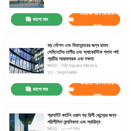
আমাদের সাথে যোগাযোগ
ভালো দাম
করুন
বড় স্টেশন এবং বিমানবন্দরের জন্য ডাবল
লেমিনেটেড তাপীয় এবং অ্যাকোস্টিক গ্লাস পর্দা
প্রাচীর আরামদায়ক এবং দক্ষতা
MOQ：100 Square Meters
মূল্য：negotiable
আমাদের সাথে যোগাযোগ
ভালো দাম
বাড়ি
করুন
পণ্য
গ্রানাইট কার্টেন ওয়াল বড় শিল্পী কেন্দ্রের জন্য
পরিশীলিত নান্দনিকতা এবং স্থায়িত্ব
আমাদের সম্পর্কে
MOQ：১০০ বর্গ মিটার