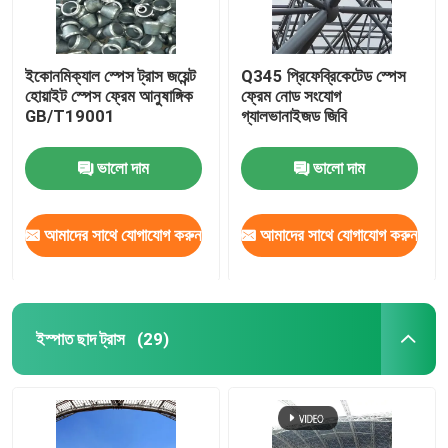
ইকোনমিক্যাল স্পেস ট্রাস জয়েন্ট
Q345 প্রিফেব্রিকেটেড স্পেস
হোয়াইট স্পেস ফ্রেম আনুষাঙ্গিক
ফ্রেম নোড সংযোগ
GB/T19001
গ্যালভানাইজড জিবি
ভালো দাম
ভালো দাম
আমাদের সাথে যোগাযোগ করুন
আমাদের সাথে যোগাযোগ করুন
ইস্পাত ছাদ ট্রাস
(29)