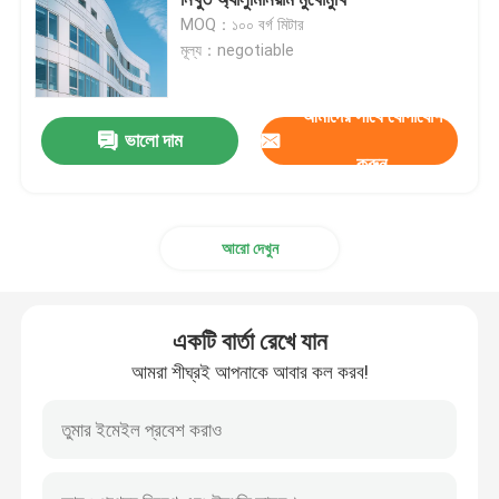
MOQ：১০০ বর্গ মিটার
মূল্য：negotiable
স্পেস ফ্রেম নোড
আমাদের সাথে যোগাযোগ
অ্যালুমিনিয়াম পর্দা প্রাচীর
ভালো দাম
করুন
ইস্পাত ছাদ ট্রাস
আরো দেখুন
ইস্পাত পোর্টাল ফ্রেম
একটি বার্তা রেখে যান
ছাদের গম্বুজ স্কাইলাইট
আমরা শীঘ্রই আপনাকে আবার কল করব!
টেনশন মেমব্রেন স্ট্রাকচার
গ্যাস স্টেশন ক্যানোপি