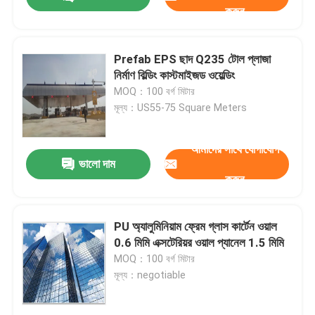
করুন
Prefab EPS ছাদ Q235 টোল প্লাজা
নির্মাণ বিল্ডিং কাস্টমাইজড ওয়েল্ডিং
MOQ：100 বর্গ মিটার
মূল্য：US55-75 Square Meters
আমাদের সাথে যোগাযোগ
ভালো দাম
করুন
বাড়ি
PU অ্যালুমিনিয়াম ফ্রেম গ্লাস কার্টেন ওয়াল
0.6 মিমি এক্সটেরিয়র ওয়াল প্যানেল 1.5 মিমি
MOQ：100 বর্গ মিটার
পণ্য
মূল্য：negotiable
আমাদের সম্পর্কে