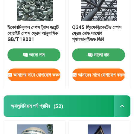
ইকোনমিক্যাল স্পেস ট্রাস জয়েন্ট
Q345 প্রিফেব্রিকেটেড স্পেস
হোয়াইট স্পেস ফ্রেম আনুষাঙ্গিক
ফ্রেম নোড সংযোগ
GB/T19001
গ্যালভানাইজড জিবি
ভালো দাম
ভালো দাম
আমাদের সাথে যোগাযোগ করুন
আমাদের সাথে যোগাযোগ করুন
অ্যালুমিনিয়াম পর্দা প্রাচীর
(52)