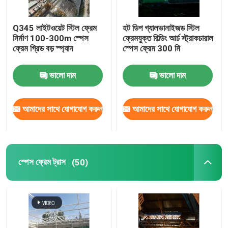
স্টেডিয়াম ইস্পাত কাঠামো
Q345 লাইটওয়েট স্টিল ফ্রেম
হট ডিপ গ্যালভানাইজড স্টিল
নির্মাণ 100-300m স্পেস
ফ্রেমযুক্ত বিল্ডিং আর্চ স্ট্রাকচারাল
ফ্রেম গ্রিড বড় স্প্যান
স্পেস ফ্রেম 300 মি
গুদাম ছাদ গঠন
ভালো দাম
ভালো দাম
ধাতু ছাদ রক্ষণাবেক্ষণ
আমাদের সাথে যোগাযোগ করুন
আমাদের সাথে যোগাযোগ করুন
স্পেস ফ্রেম ট্রাস
(50)