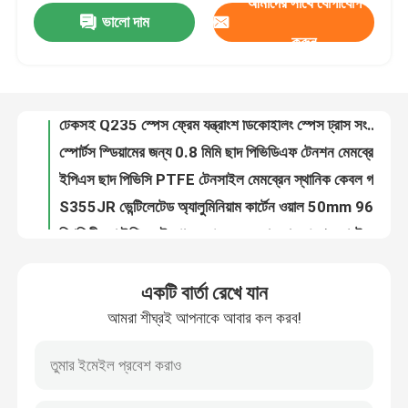
আমাদের সাথে যোগাযোগ
ভালো দাম
Q235 স্ট্যান্ডিং সীম মেটাল ছাদ রক্ষণাবেক্ষণ 50mm PU সাইডিং প্যানেল
করুন
টেকসই Q235 স্পেস ফ্রেম যন্ত্রাংশ ডিকোইলিং স্পেস ট্রাস সংযোগ 960 মিমি ছাদ
কারখানা ভ্রমণ
স্পোর্টস স্ডিয়ামের জন্য 0.8 মিমি ছাদ পিভিডিএফ টেনশন মেমব্রেন স্ট্রাকচার বিল্ডিং Q235
ইপিএস ছাদ পিভিসি PTFE টেনসাইল মেমব্রেন স্থানিক কেবল গম্বুজ গঠনের জন্য ঢালাই
মান নিয়ন্ত্রণ
S355JR ভেন্টিলেটেড অ্যালুমিনিয়াম কার্টেন ওয়াল 50mm 960mm ম্যাগনেসিয়াম ম্যাঙ্গানিজ প্লেট
স্থিতিশীলতা ইপিএস ইস্পাত স্পেস ফ্রেম ছাদ সাসপেনশন গ্রেট 0.326-0.8 মিমি
যোগাযোগ করুন
Q355 হট ডিপ গ্যালভানাইজিং গ্রিড বোল্ট বল স্পেস ফ্রেম বল ঢালাই স্থায়িত্ব
S235JR স্পেস ফ্রেম নোড সংযোগকারী 0.6 মিমি ছাদ GB উচ্চ শক্তি
খবর
প্রিফেব্রিকেটেড স্পেস ফ্রেম নোড বোল্ট বল কাস্টমাইজড জিবি অন সাইট ইনস্টলেশন
PU 950mm ছাদ বোল্ট বল সংযোগ স্পেস ফ্রেম আনুষাঙ্গিক 820mm ছাদ
মামলা
একটি বার্তা রেখে যান
S235JR Premade Gambrel Roof Trusses 30 FT পাঞ্চিং কার্টেন ওয়ালের জন্য
আমরা শীঘ্রই আপনাকে আবার কল করব!
একক ঢাল ইস্পাত ছাদ ট্রাস ইপিএস লাইটওয়েট লাইটিং ট্রাস জিমের জন্য কাস্টমাইজড
ইস্পাত স্থান ফ্রেম
স্টিল বিল্ডিংয়ের জন্য S235JR স্পেস ফ্রেম সংযোগ বল জয়েন্ট 820mm 950mm ছাদ
Q235 উচ্চ শক্তি নলাকার ইস্পাত ছাদ ট্রাস স্কয়ার অ্যালুমিনিয়াম ট্রাস পাঞ্চিং
স্পেস ফ্রেম ট্রাস
কয়লা সঞ্চয়ের জন্য জলরোধী স্পেস ফ্রেম নোড জয়েন্ট 100m-300m