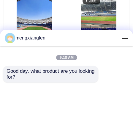
Q235 বাঁকা ইস্পাত ছাদ ট্রাস
প্রত্যাহারযোগ্য Q355 কাচের
mengxiangfen
ঢেউতোলা ধাতু ছাদ trusses
গম্বুজ ছাদ নির্মাণ সিলভার বাঁকা
স্থিতিশীল সবুজ
মেটাল ছাদ ট্রাস
9:18 AM
ভালো দাম
ভালো দাম
Good day, what product are you looking 
for?
আমাদের সাথে যোগাযোগ করুন
আমাদের সাথে যোগাযোগ করুন
আরো দেখুন
বাড়ি
আমাদের সম্পর্কে
আমাদের সাথে যোগাযোগ করুন
Desktop Site