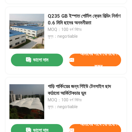
Q235 GB ইস্পাত পোর্টাল ফ্রেম বিল্ডিং নির্মাণ
0.6 মিমি ছাদের অনমনীয়তা
MOQ：100 বর্গ মিটার
মূল্য：negotiable
আমাদের সাথে যোগাযোগ
ভালো দাম
করুন
গাড়ি পার্কিংয়ের জন্য পিইউ টেনসাইল ছাদ
কাঠামো আর্কিটেকচার ডুম
MOQ：100 বর্গ মিটার
মূল্য：negotiable
আমাদের সাথে যোগাযোগ
ভালো দাম