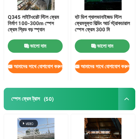
স্টেডিয়াম ইস্পাত কাঠামো
Q345 লাইটওয়েট স্টিল ফ্রেম
হট ডিপ গ্যালভানাইজড স্টিল
নির্মাণ 100-300m স্পেস
ফ্রেমযুক্ত বিল্ডিং আর্চ স্ট্রাকচারাল
ফ্রেম গ্রিড বড় স্প্যান
স্পেস ফ্রেম 300 মি
গুদাম ছাদ গঠন
ভালো দাম
ভালো দাম
ধাতু ছাদ রক্ষণাবেক্ষণ
আমাদের সাথে যোগাযোগ করুন
আমাদের সাথে যোগাযোগ করুন
স্পেস ফ্রেম ট্রাস
(50)