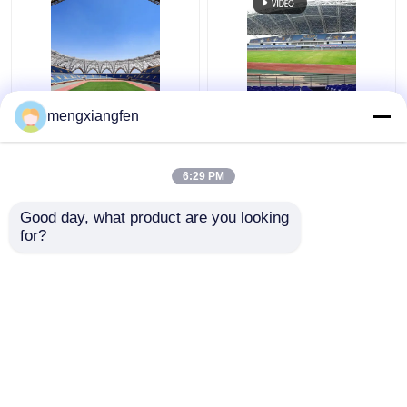
Q235 বাঁকা ইস্পাত ছাদ ট্রাস
প্রত্যাহারযোগ্য Q355 কাচের
mengxiangfen
ঢেউতোলা ধাতু ছাদ trusses
গম্বুজ ছাদ নির্মাণ সিলভার বাঁকা
স্থিতিশীল সবুজ
মেটাল ছাদ ট্রাস
6:29 PM
ভালো দাম
ভালো দাম
Good day, what product are you looking 
for?
আমাদের সাথে যোগাযোগ করুন
আমাদের সাথে যোগাযোগ করুন
আরো দেখুন
বাড়ি
আমাদের সম্পর্কে
আমাদের সাথে যোগাযোগ করুন
Desktop Site