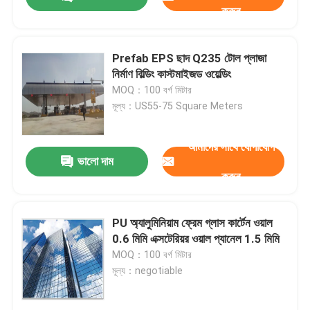
করুন
Prefab EPS ছাদ Q235 টোল প্লাজা
নির্মাণ বিল্ডিং কাস্টমাইজড ওয়েল্ডিং
MOQ：100 বর্গ মিটার
মূল্য：US55-75 Square Meters
আমাদের সাথে যোগাযোগ
ভালো দাম
করুন
বাড়ি
PU অ্যালুমিনিয়াম ফ্রেম গ্লাস কার্টেন ওয়াল
0.6 মিমি এক্সটেরিয়র ওয়াল প্যানেল 1.5 মিমি
MOQ：100 বর্গ মিটার
পণ্য
মূল্য：negotiable
আমাদের সম্পর্কে