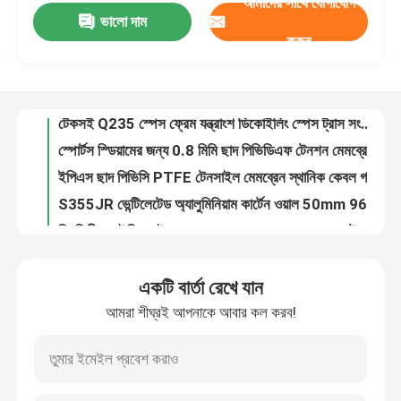
আমাদের সাথে যোগাযোগ
ভালো দাম
Q235 স্ট্যান্ডিং সীম মেটাল ছাদ রক্ষণাবেক্ষণ 50mm PU সাইডিং প্যানেল
করুন
টেকসই Q235 স্পেস ফ্রেম যন্ত্রাংশ ডিকোইলিং স্পেস ট্রাস সংযোগ 960 মিমি ছাদ
কারখানা ভ্রমণ
স্পোর্টস স্ডিয়ামের জন্য 0.8 মিমি ছাদ পিভিডিএফ টেনশন মেমব্রেন স্ট্রাকচার বিল্ডিং Q235
ইপিএস ছাদ পিভিসি PTFE টেনসাইল মেমব্রেন স্থানিক কেবল গম্বুজ গঠনের জন্য ঢালাই
মান নিয়ন্ত্রণ
S355JR ভেন্টিলেটেড অ্যালুমিনিয়াম কার্টেন ওয়াল 50mm 960mm ম্যাগনেসিয়াম ম্যাঙ্গানিজ প্লেট
স্থিতিশীলতা ইপিএস ইস্পাত স্পেস ফ্রেম ছাদ সাসপেনশন গ্রেট 0.326-0.8 মিমি
যোগাযোগ করুন
Q355 হট ডিপ গ্যালভানাইজিং গ্রিড বোল্ট বল স্পেস ফ্রেম বল ঢালাই স্থায়িত্ব
S235JR স্পেস ফ্রেম নোড সংযোগকারী 0.6 মিমি ছাদ GB উচ্চ শক্তি
খবর
প্রিফেব্রিকেটেড স্পেস ফ্রেম নোড বোল্ট বল কাস্টমাইজড জিবি অন সাইট ইনস্টলেশন
PU 950mm ছাদ বোল্ট বল সংযোগ স্পেস ফ্রেম আনুষাঙ্গিক 820mm ছাদ
মামলা
একটি বার্তা রেখে যান
S235JR Premade Gambrel Roof Trusses 30 FT পাঞ্চিং কার্টেন ওয়ালের জন্য
আমরা শীঘ্রই আপনাকে আবার কল করব!
একক ঢাল ইস্পাত ছাদ ট্রাস ইপিএস লাইটওয়েট লাইটিং ট্রাস জিমের জন্য কাস্টমাইজড
ইস্পাত স্থান ফ্রেম
স্টিল বিল্ডিংয়ের জন্য S235JR স্পেস ফ্রেম সংযোগ বল জয়েন্ট 820mm 950mm ছাদ
Q235 উচ্চ শক্তি নলাকার ইস্পাত ছাদ ট্রাস স্কয়ার অ্যালুমিনিয়াম ট্রাস পাঞ্চিং
স্পেস ফ্রেম ট্রাস
কয়লা সঞ্চয়ের জন্য জলরোধী স্পেস ফ্রেম নোড জয়েন্ট 100m-300m