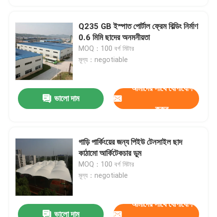
Q235 GB ইস্পাত পোর্টাল ফ্রেম বিল্ডিং নির্মাণ
0.6 মিমি ছাদের অনমনীয়তা
MOQ：100 বর্গ মিটার
মূল্য：negotiable
আমাদের সাথে যোগাযোগ
ভালো দাম
করুন
গাড়ি পার্কিংয়ের জন্য পিইউ টেনসাইল ছাদ
কাঠামো আর্কিটেকচার ডুম
MOQ：100 বর্গ মিটার
মূল্য：negotiable
আমাদের সাথে যোগাযোগ
ভালো দাম