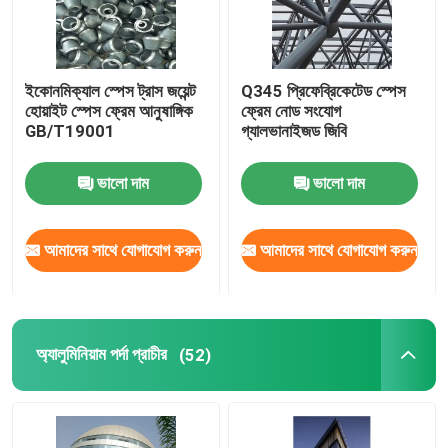
ইকোনমিক্যাল স্পেস ট্রাস জয়েন্ট
Q345 প্রিফেব্রিকেটেড স্পেস
হোয়াইট স্পেস ফ্রেম আনুষাঙ্গিক
ফ্রেম নোড সংযোগ
GB/T19001
গ্যালভানাইজড জিবি
ভালো দাম
ভালো দাম
আমাদের সাথে যোগাযোগ করুন
আমাদের সাথে যোগাযোগ করুন
অ্যালুমিনিয়াম পর্দা প্রাচীর
(52)