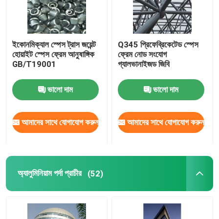
ইকোনমিক্যাল স্পেস ট্রাস জয়েন্ট
Q345 প্রিফেব্রিকেটেড স্পেস
হোয়াইট স্পেস ফ্রেম আনুষাঙ্গিক
ফ্রেম নোড সংযোগ
GB/T19001
গ্যালভানাইজড জিবি
ভালো দাম
ভালো দাম
আমাদের সাথে যোগাযোগ করুন
আমাদের সাথে যোগাযোগ করুন
অ্যালুমিনিয়াম পর্দা প্রাচীর
(52)