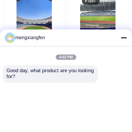
Q235 বাঁকা ইস্পাত ছাদ ট্রাস
প্রত্যাহারযোগ্য Q355 কাচের
mengxiangfen
ঢেউতোলা ধাতু ছাদ trusses
গম্বুজ ছাদ নির্মাণ সিলভার বাঁকা
স্থিতিশীল সবুজ
মেটাল ছাদ ট্রাস
4:02 PM
ভালো দাম
ভালো দাম
Good day, what product are you looking 
for?
আমাদের সাথে যোগাযোগ করুন
আমাদের সাথে যোগাযোগ করুন
আরো দেখুন
বাড়ি
আমাদের সম্পর্কে
আমাদের সাথে যোগাযোগ করুন
Desktop Site