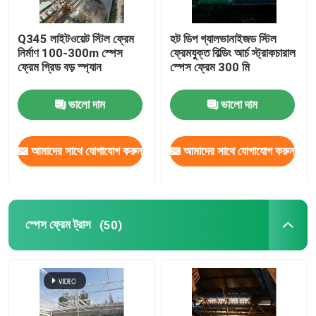
স্টেডিয়াম ইস্পাত কাঠামো
Q345 লাইটওয়েট স্টিল ফ্রেম
হট ডিপ গ্যালভানাইজড স্টিল
নির্মাণ 100-300m স্পেস
ফ্রেমযুক্ত বিল্ডিং আর্চ স্ট্রাকচারাল
ফ্রেম গ্রিড বড় স্প্যান
স্পেস ফ্রেম 300 মি
গুদাম ছাদ গঠন
ভালো দাম
ভালো দাম
ধাতু ছাদ রক্ষণাবেক্ষণ
আমাদের সাথে যোগাযোগ করুন
আমাদের সাথে যোগাযোগ করুন
স্পেস ফ্রেম ট্রাস
(50)