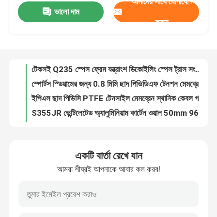
আমাদের সাথে যোগাযোগ
ভালো দাম
Q235 স্ট্যান্ডিং সীম মেটাল ছাদ রক্ষণাবেক্ষণ 50mm PU সাইডিং প্যানেল
করুন
টেকসই Q235 স্পেস ফ্রেম যন্ত্রাংশ ডিকোইলিং স্পেস ট্রাস সংযোগ 960 মিমি ছাদ
কারখানা ভ্রমণ
স্পোর্টস স্ডিয়ামের জন্য 0.8 মিমি ছাদ পিভিডিএফ টেনশন মেমব্রেন স্ট্রাকচার বিল্ডিং Q235
ইপিএস ছাদ পিভিসি PTFE টেনসাইল মেমব্রেন স্থানিক কেবল গম্বুজ গঠনের জন্য ঢালাই
মান নিয়ন্ত্রণ
S355JR ভেন্টিলেটেড অ্যালুমিনিয়াম কার্টেন ওয়াল 50mm 960mm ম্যাগনেসিয়াম ম্যাঙ্গানিজ প্লেট
স্থিতিশীলতা ইপিএস ইস্পাত স্পেস ফ্রেম ছাদ সাসপেনশন গ্রেট 0.326-0.8 মিমি
যোগাযোগ করুন
Q355 হট ডিপ গ্যালভানাইজিং গ্রিড বোল্ট বল স্পেস ফ্রেম বল ঢালাই স্থায়িত্ব
S235JR স্পেস ফ্রেম নোড সংযোগকারী 0.6 মিমি ছাদ GB উচ্চ শক্তি
খবর
প্রিফেব্রিকেটেড স্পেস ফ্রেম নোড বোল্ট বল কাস্টমাইজড জিবি অন সাইট ইনস্টলেশন
PU 950mm ছাদ বোল্ট বল সংযোগ স্পেস ফ্রেম আনুষাঙ্গিক 820mm ছাদ
মামলা
একটি বার্তা রেখে যান
S235JR Premade Gambrel Roof Trusses 30 FT পাঞ্চিং কার্টেন ওয়ালের জন্য
আমরা শীঘ্রই আপনাকে আবার কল করব!
একক ঢাল ইস্পাত ছাদ ট্রাস ইপিএস লাইটওয়েট লাইটিং ট্রাস জিমের জন্য কাস্টমাইজড
ইস্পাত স্থান ফ্রেম
স্টিল বিল্ডিংয়ের জন্য S235JR স্পেস ফ্রেম সংযোগ বল জয়েন্ট 820mm 950mm ছাদ
Q235 উচ্চ শক্তি নলাকার ইস্পাত ছাদ ট্রাস স্কয়ার অ্যালুমিনিয়াম ট্রাস পাঞ্চিং
স্পেস ফ্রেম ট্রাস
কয়লা সঞ্চয়ের জন্য জলরোধী স্পেস ফ্রেম নোড জয়েন্ট 100m-300m