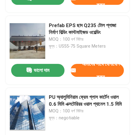
করুন
Prefab EPS ছাদ Q235 টোল প্লাজা
নির্মাণ বিল্ডিং কাস্টমাইজড ওয়েল্ডিং
MOQ：100 বর্গ মিটার
মূল্য：US55-75 Square Meters
আমাদের সাথে যোগাযোগ
ভালো দাম
করুন
বাড়ি
PU অ্যালুমিনিয়াম ফ্রেম গ্লাস কার্টেন ওয়াল
0.6 মিমি এক্সটেরিয়র ওয়াল প্যানেল 1.5 মিমি
MOQ：100 বর্গ মিটার
পণ্য
মূল্য：negotiable
আমাদের সম্পর্কে