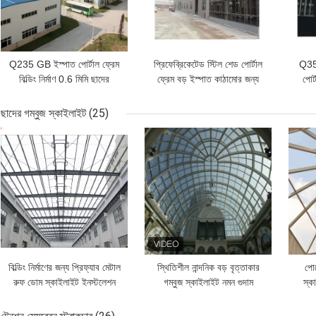
Q235 GB ইস্পাত পোর্টাল ফ্রেম
প্রিফেব্রিকেটেড স্টিল শেড পোর্টাল
Q355
বিল্ডিং নির্মাণ 0.6 মিমি ছাদের
ফ্রেম বড় ইস্পাত কাঠামোর জন্য
পোর্
অনমনীয়তা
ট্রাস ওয়েল্ডিং
ছাদের গম্বুজ স্কাইলাইট
(25)
ভালো দাম
ভালো দাম
ভাল
বিল্ডিং নির্মাণের জন্য প্রিফ্যাব মেটাল
স্থিতিশীল নান্দনিক বড় বৃত্তাকার
পোর
রুফ ডোম স্কাইলাইট ইনস্টলেশন
গম্বুজ স্কাইলাইট নমন গুদাম
স্ক
পিইউ