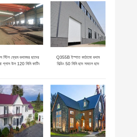
ো দাম
ভালো দাম
 স্টিল ফ্রেম গুদামঘর ছাদের
Q355B ইস্পাত কাঠামো গুদাম
ো গ্লাস উল 120 ​​মিমি কাটিং
বিল্ডিং 50 মিমি ছাদ সমতল ছাদ
গুদাম ঢালাই
ো দাম
ভালো দাম