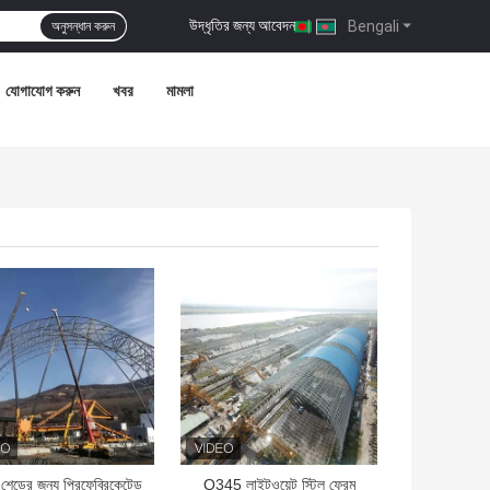
উদ্ধৃতির জন্য আবেদন
|
Bengali
অনুসন্ধান করুন
যোগাযোগ করুন
খবর
মামলা
ো দাম
ভালো দাম
 শেডের জন্য প্রিফেব্রিকেটেড
Q345 লাইটওয়েট স্টিল ফ্রেম