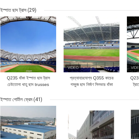
কার্টেন ওয়াল 50 মিমি
ইস্পাত ছাদ ট্রাস
(29)
ভালো দাম
ভালো দাম
ভাল
Q235 বাঁকা ইস্পাত ছাদ ট্রাস
প্রত্যাহারযোগ্য Q355 কাচের
Q235
ঢেউতোলা ধাতু ছাদ trusses
গম্বুজ ছাদ নির্মাণ সিলভার বাঁকা
ট্র
স্থিতিশীল সবুজ
মেটাল ছাদ ট্রাস
ইস্পাত পোর্টাল ফ্রেম
(41)
ভালো দাম
ভালো দাম
ভাল