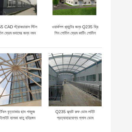
 CAD স্ট্রাকচারাল স্টিল
ওয়ার্কশপ প্ল্যান্টের জন্য Q235 থ্রি
টাল ফ্রেম গুদামের জন্য নমন
পিন পোর্টাল ফ্রেম কাটিং পোর্টাল
ওয়াল ফ্রেমিং 50 মিমি
ো দাম
ভালো দাম
্টেবল বৃত্তাকার ছাদ গম্বুজ
Q235 ফ্ল্যাট রুফ ডোম লাইট
াইলাইট হালকা ধাতু বহিরঙ্গন
প্রত্যাহারযোগ্য গ্লাস ডোম
কাঠামোর জন্য টেকসই
স্কাইলাইট EPS