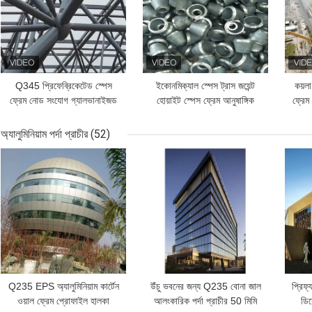
Q345 প্রিফেব্রিকেটেড স্পেস
ইকোনমিক্যাল স্পেস ট্রাস জয়েন্ট
কয়লা
ফ্রেম নোড সংযোগ গ্যালভানাইজড
হোয়াইট স্পেস ফ্রেম আনুষাঙ্গিক
ফ্রে
জিবি
GB/T19001
অ্যালুমিনিয়াম পর্দা প্রাচীর
(52)
ভালো দাম
ভালো দাম
ভাল
Q235 EPS অ্যালুমিনিয়াম কার্টেন
উঁচু ভবনের জন্য Q235 বোনা জাল
প্রিফ্
ওয়াল ফ্রেম প্রোফাইল হালকা
আলংকারিক পর্দা প্রাচীর 50 মিমি
ডিক