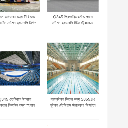
পাত কাঠামোর জন্য PU ছাদ
Q345 প্রিফেব্রিকেটেড গ্যাস
োলিন স্টেশন ক্যানোপি নির্মাণ
স্টেশন ক্যানোপি স্টিল স্ট্রাকচার
100-300 মি
EPS ছাদ
ো দাম
ভালো দাম
345 স্টেডিয়াম ইস্পাত
বাস্কেটবল জিমের জন্য S355JR
রাকচার ডিজাইন লম্বা স্প্যান
ফুটবল স্টেডিয়াম স্ট্রাকচার ডিজাইন
 0.8mm ছাদ বিল্ডিংয়ের
ইপিএস ছাদ বাঁকানো
জন্য