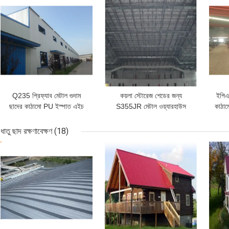
ভালো দাম
ভালো দাম
ভাল
Q235 প্রিফ্যাব মেটাল গুদাম
কয়লা স্টোরেজ শেডের জন্য
ইপিএস
ছাদের কাঠামো PU ইস্পাত এইচ
S355JR মেটাল ওয়্যারহাউস
কাঠাম
বিম হোয়াইট
ছাদের ট্রাস 50mm 0.8mm
ধাতু ছাদ রক্ষণাবেক্ষণ
(18)
ভালো দাম
ভালো দাম
ভাল