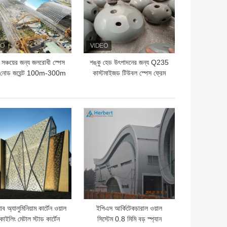
 সঞ্চয়ের জন্য জলরোধী স্পেস
শঙ্কু হেড উৎপাদনের জন্য Q235
ম নোড জয়েন্ট 100m-300m
কাস্টমাইজড টিউবল স্পেস ফ্রেম
নোড সংযোগকারী
ো দাম
ভালো দাম
যাব অ্যালুমিনিয়াম কার্টেন ওয়াল
ইপিএস আর্কিটেকচারাল ওয়াল
োইলিং মেটাল স্টাড কার্টেন
সিস্টেম 0.8 মিমি বড় স্প্যান