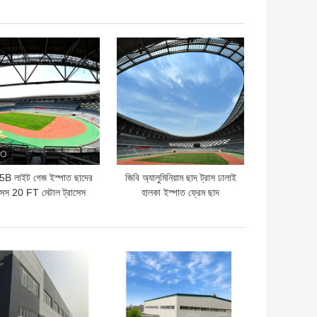
ওয়াল ফ্রেমিং
বহিরাগত গ্লাস কার্টেন ওয়াল
ো দাম
ভালো দাম
B লাইট গেজ ইস্পাত ছাদের
জিবি অ্যালুমিনিয়াম ছাদ ট্রাস ঢালাই
াসেস 20 FT মেটাল ট্রাসেস
হালকা ইস্পাত ফ্রেম ছাদ
ইস্পাত প্যানেল ছাদ
Trusses সাদা
ো দাম
ভালো দাম