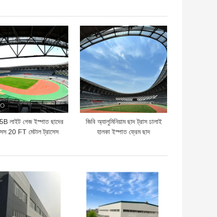
ওয়াল ফ্রেমিং
বহিরাগত গ্লাস কার্টেন ওয়াল
ো দাম
ভালো দাম
B লাইট গেজ ইস্পাত ছাদের
জিবি অ্যালুমিনিয়াম ছাদ ট্রাস ঢালাই
াসেস 20 FT মেটাল ট্রাসেস
হালকা ইস্পাত ফ্রেম ছাদ
ইস্পাত প্যানেল ছাদ
Trusses সাদা
ো দাম
ভালো দাম