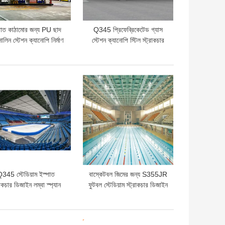
পাত কাঠামোর জন্য PU ছাদ
Q345 প্রিফেব্রিকেটেড গ্যাস
োলিন স্টেশন ক্যানোপি নির্মাণ
স্টেশন ক্যানোপি স্টিল স্ট্রাকচার
100-300 মি
EPS ছাদ
ো দাম
ভালো দাম
345 স্টেডিয়াম ইস্পাত
বাস্কেটবল জিমের জন্য S355JR
রাকচার ডিজাইন লম্বা স্প্যান
ফুটবল স্টেডিয়াম স্ট্রাকচার ডিজাইন
 0.8mm ছাদ বিল্ডিংয়ের
ইপিএস ছাদ বাঁকানো
জন্য