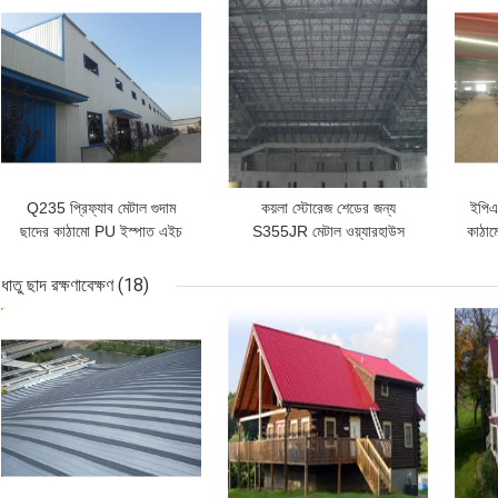
ভালো দাম
ভালো দাম
ভাল
Q235 প্রিফ্যাব মেটাল গুদাম
কয়লা স্টোরেজ শেডের জন্য
ইপিএস
ছাদের কাঠামো PU ইস্পাত এইচ
S355JR মেটাল ওয়্যারহাউস
কাঠাম
বিম হোয়াইট
ছাদের ট্রাস 50mm 0.8mm
ধাতু ছাদ রক্ষণাবেক্ষণ
(18)
ভালো দাম
ভালো দাম
ভাল