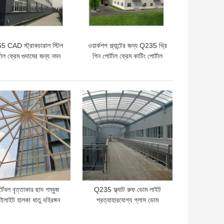
 CAD স্ট্রাকচারাল স্টিল
ওয়ার্কশপ প্ল্যান্টের জন্য Q235 থ্রি
টাল ফ্রেম গুদামের জন্য নমন
পিন পোর্টাল ফ্রেম কাটিং পোর্টাল
ওয়াল ফ্রেমিং 50 মিমি
ো দাম
ভালো দাম
্টেবল বৃত্তাকার ছাদ গম্বুজ
Q235 ফ্ল্যাট রুফ ডোম লাইট
াইলাইট হালকা ধাতু বহিরঙ্গন
প্রত্যাহারযোগ্য গ্লাস ডোম
কাঠামোর জন্য টেকসই
স্কাইলাইট EPS