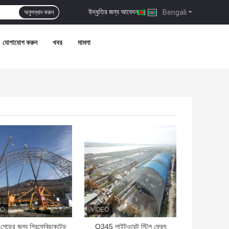
উদ্ধৃতির জন্য আবেদন
|
Bengali
অনুসন্ধান করুন
যোগাযোগ করুন
খবর
মামলা
ো দাম
ভালো দাম
 শেডের জন্য প্রিফেব্রিকেটেড
Q345 লাইটওয়েট স্টিল ফ্রেম