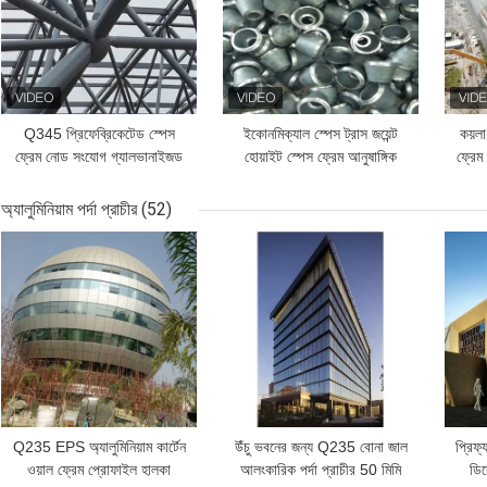
Q345 প্রিফেব্রিকেটেড স্পেস
ইকোনমিক্যাল স্পেস ট্রাস জয়েন্ট
কয়লা
ফ্রেম নোড সংযোগ গ্যালভানাইজড
হোয়াইট স্পেস ফ্রেম আনুষাঙ্গিক
ফ্রে
জিবি
GB/T19001
অ্যালুমিনিয়াম পর্দা প্রাচীর
(52)
ভালো দাম
ভালো দাম
ভাল
Q235 EPS অ্যালুমিনিয়াম কার্টেন
উঁচু ভবনের জন্য Q235 বোনা জাল
প্রিফ্
ওয়াল ফ্রেম প্রোফাইল হালকা
আলংকারিক পর্দা প্রাচীর 50 মিমি
ডিক