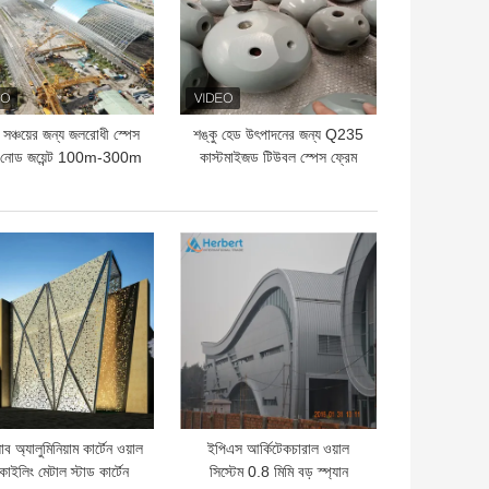
 সঞ্চয়ের জন্য জলরোধী স্পেস
শঙ্কু হেড উৎপাদনের জন্য Q235
ম নোড জয়েন্ট 100m-300m
কাস্টমাইজড টিউবল স্পেস ফ্রেম
নোড সংযোগকারী
ো দাম
ভালো দাম
যাব অ্যালুমিনিয়াম কার্টেন ওয়াল
ইপিএস আর্কিটেকচারাল ওয়াল
োইলিং মেটাল স্টাড কার্টেন
সিস্টেম 0.8 মিমি বড় স্প্যান