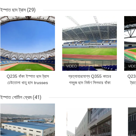
কার্টেন ওয়াল 50 মিমি
ইস্পাত ছাদ ট্রাস
(29)
ভালো দাম
ভালো দাম
ভাল
Q235 বাঁকা ইস্পাত ছাদ ট্রাস
প্রত্যাহারযোগ্য Q355 কাচের
Q235
ঢেউতোলা ধাতু ছাদ trusses
গম্বুজ ছাদ নির্মাণ সিলভার বাঁকা
ট্র
স্থিতিশীল সবুজ
মেটাল ছাদ ট্রাস
ইস্পাত পোর্টাল ফ্রেম
(41)
ভালো দাম
ভালো দাম
ভাল