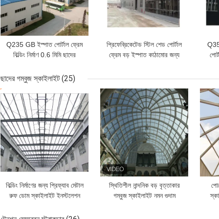
Q235 GB ইস্পাত পোর্টাল ফ্রেম
প্রিফেব্রিকেটেড স্টিল শেড পোর্টাল
Q355
বিল্ডিং নির্মাণ 0.6 মিমি ছাদের
ফ্রেম বড় ইস্পাত কাঠামোর জন্য
পোর্
অনমনীয়তা
ট্রাস ওয়েল্ডিং
ছাদের গম্বুজ স্কাইলাইট
(25)
ভালো দাম
ভালো দাম
ভাল
বিল্ডিং নির্মাণের জন্য প্রিফ্যাব মেটাল
স্থিতিশীল নান্দনিক বড় বৃত্তাকার
পোর
রুফ ডোম স্কাইলাইট ইনস্টলেশন
গম্বুজ স্কাইলাইট নমন গুদাম
স্ক
পিইউ