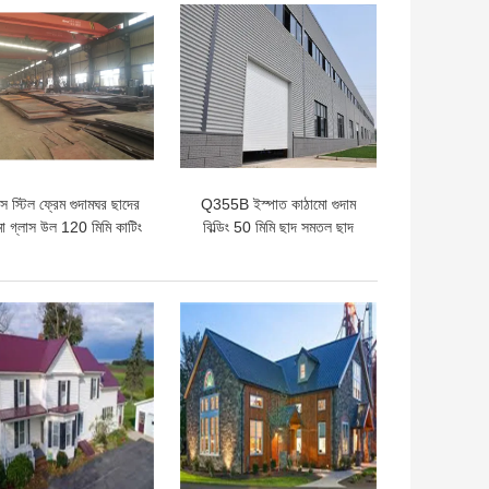
ো দাম
ভালো দাম
 স্টিল ফ্রেম গুদামঘর ছাদের
Q355B ইস্পাত কাঠামো গুদাম
ো গ্লাস উল 120 ​​মিমি কাটিং
বিল্ডিং 50 মিমি ছাদ সমতল ছাদ
গুদাম ঢালাই
ো দাম
ভালো দাম